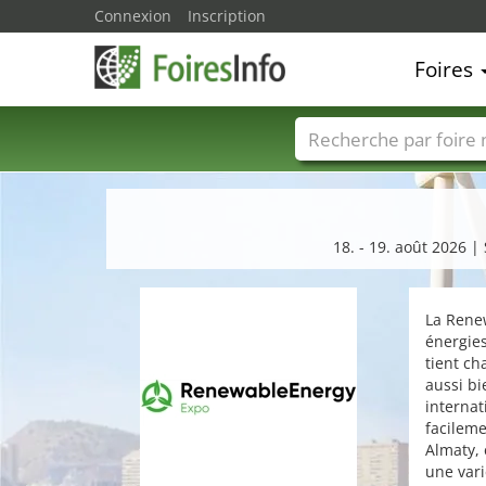
Connexion
Inscription
Foires
Foire noms
Pays
18. - 19. août 2026 |
La Renew
énergies
tient ch
aussi bi
internat
facileme
Almaty, 
une vari