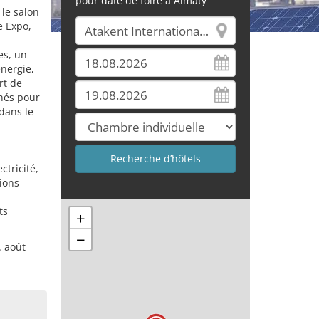
pour date de foire à Almaty
le salon
e Expo,
es, un
énergie,
rt de
nnés pour
dans le
ctricité,
tions
ts
+
−
. août