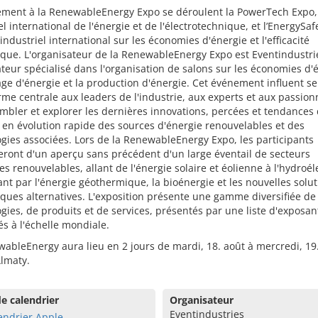
ement à la RenewableEnergy Expo se déroulent la PowerTech Expo, 
el international de l'énergie et de l'électrotechnique, et l’EnergySaf
 industriel international sur les économies d'énergie et l'efficacité
que. L'organisateur de la RenewableEnergy Expo est Eventindustri
teur spécialisé dans l'organisation de salons sur les économies d'
age d'énergie et la production d'énergie. Cet événement influent se
rme centrale aux leaders de l'industrie, aux experts et aux passio
mbler et explorer les dernières innovations, percées et tendances 
en évolution rapide des sources d'énergie renouvelables et des
gies associées. Lors de la RenewableEnergy Expo, les participants
eront d'un aperçu sans précédent d'un large éventail de secteurs
es renouvelables, allant de l'énergie solaire et éolienne à l'hydroéle
nt par l'énergie géothermique, la bioénergie et les nouvelles solu
ques alternatives. L'exposition présente une gamme diversifiée de
gies, de produits et de services, présentés par une liste d'exposan
iés à l'échelle mondiale.
ableEnergy aura lieu en 2 jours de mardi, 18. août à mercredi, 19
lmaty.
e calendrier
Organisateur
Eventindustries
endrier Apple