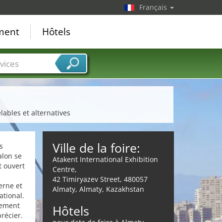
Français
ement
Hôtels
vices
lables et alternatives
Ville de la foire:
s
alon se
Atakent International Exhibition
t ouvert
Centre,
42 Timiryazev Street, 480057
erne et
Almaty, Almaty, Kazakhstan
ational.
lement
Hôtels
précier.