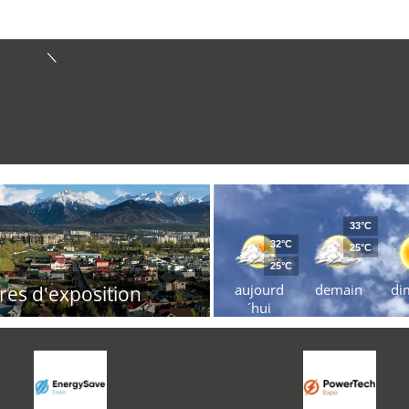
33°C
32°C
25°C
25°C
aujourd
demain
di
res d'exposition
´hui