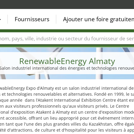
Fournisseurs
Ajouter une foire gratuit
Villes
Secteurs de foire
Secteurs du fournisseur de ser
RenewableEnergy Almaty
 Salon industriel international des énergies et technologies renouve
ableEnergy Expo d’Almaty est un salon industriel international de
 et technologies renouvelables et alternatives. Fondé en 1999, le s
aque année dans l’Atakent International Exhibition Centre étant es
en aux visiteurs professionnels qu'aux visiteurs privés. Le Centre
ional d'exposition Atakent à Almaty est un centre d'exposition mod
nt accessible, offrant un lieu approprié pour cet événement intern
en tant que l'une des plus grandes villes du Kazakhstan, offre éga
été d'attractions, de culture et d'hospitalité pour les visiteurs à ap