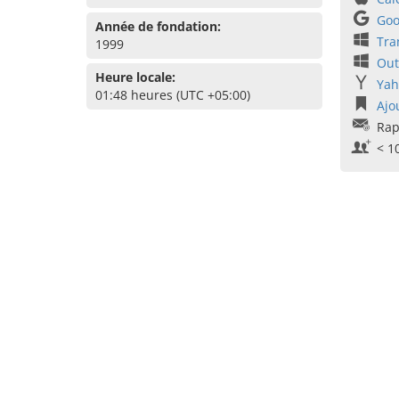
Goo
Année de fondation:
Tra
1999
Out
Heure locale:
Yah
01:48 heures (UTC +05:00)
Ajo
Rap
< 1