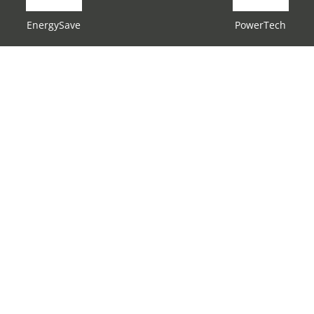
EnergySave
PowerTech