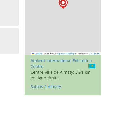
Leaflet
|
Map data ©
OpenStreetMap
contributors,
CC-BY-SA
Atakent International Exhibition
Centre
Centre-ville de Almaty: 3,91 km
en ligne droite
Salons à Almaty