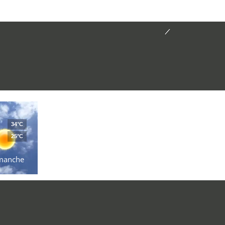
34°C
25°C
manche