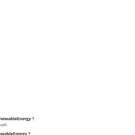
RenewableEnergy ?
uel.
newableEnergy ?