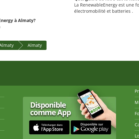
La RenewableEnergy est une foi
électromobilité et batteries .
Energy à Almaty?
h
 Almaty
Almaty
P
M
Fo
Ca
Lo