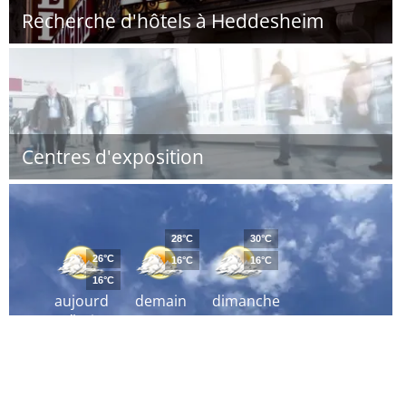
Recherche d'hôtels à Heddesheim
Centres d'exposition
28°C
30°C
26°C
16°C
16°C
16°C
aujourd
demain
dimanche
´hui