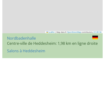
Leaflet
|
Map data ©
OpenStreetMap
contributors,
CC-BY-SA
Nordbadenhalle
Centre-ville de Heddesheim: 1,98 km en ligne droite
Salons à Heddesheim