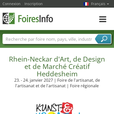
Connexion
Inscription
Français
Toggle
navigat
Foire noms
Pays
Villes
Secteurs de foire
Secteurs du fournisseur de services
Rhein-Neckar d'Art, de Design
et de Marché Créatif
Heddesheim
23. - 24. janvier 2027 | Foire de l'artisanat, de
l'artisanat et de l'artisanat | Foire régionale