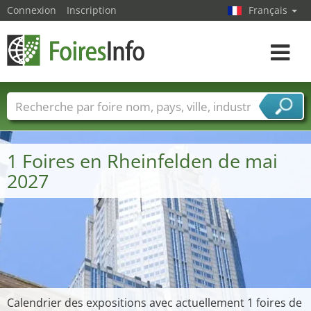
Connexion
Inscription
Français
Toggle
navigat
Foire noms
Pays
Villes
Secteurs de foire
Secteurs du fournisseur de services
1 Foires en Rheinfelden de mai
2027
Calendrier des expositions avec actuellement 1 foires de