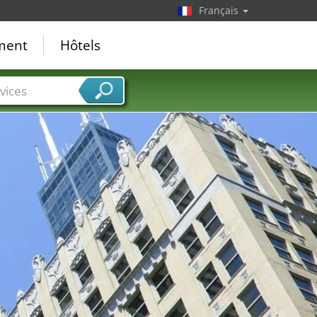
Français
ement
Hôtels
vices