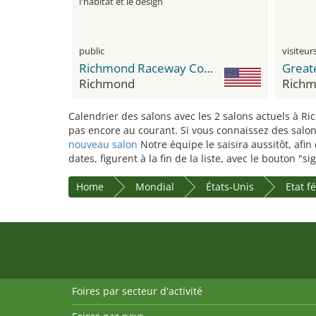
l'habitat et le design
public
Richmond Raceway Complex
Richmond
Rich
Calendrier des salons avec les 2 salons actuels à R
pas encore au courant. Si vous connaissez des salon
nouveau salon
Notre équipe le saisira aussitôt, afi
dates, figurent à la fin de la liste, avec le bouton "
Home
Mondial
États-Unis
Etat f
Foires par secteur d'activité