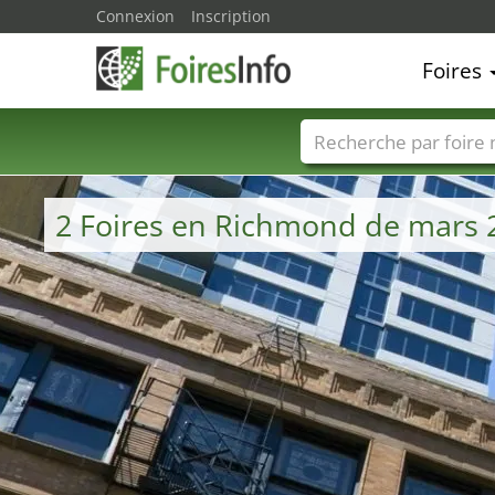
Connexion
Inscription
Foires
Foire noms
Pays
2 Foires en Richmond de mars 