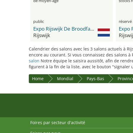
de moyen-âge
stocks r
public
réservé 
Expo Rijswijk De Broodfabriek
Rijswijk
Rijswi
Calendrier des salons avec les 3 salons actuels à Ri
encore au courant. Si vous connaissez des salons à R
salon
Notre équipe le saisira aussitôt, afin de rend
figurent à la fin de la liste, avec le bouton "signale
Home
Mondial
Pays-Bas
Provinc
Foires par secteur d'activité