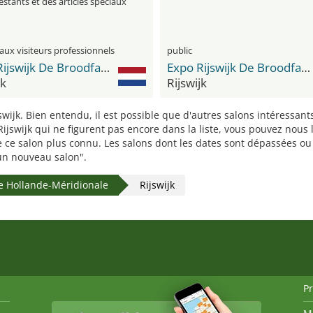
estants et des articles spéciaux
aux visiteurs professionnels
public
Expo Rijswijk De Broodfabriek
Expo Rijswijk De Broodfabriek
jk
Rijswijk
jswijk. Bien entendu, il est possible que d'autres salons intéressan
ijswijk qui ne figurent pas encore dans la liste, vous pouvez nous l
re ce salon plus connu. Les salons dont les dates sont dépassées o
r un nouveau salon".
e Hollande-Méridionale
Rijswijk
P