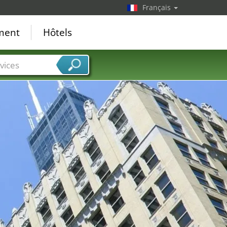
Français
ement
Hôtels
vices