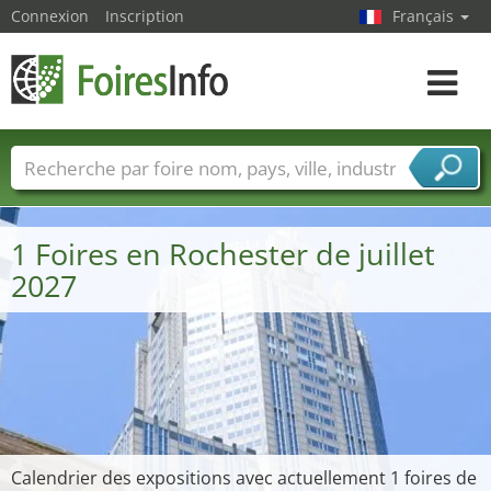
Connexion
Inscription
Français
Toggle
navigat
Foire noms
Pays
Villes
Secteurs de foire
Secteurs du fournisseur de services
1 Foires en Rochester de juillet
2027
Calendrier des expositions avec actuellement 1 foires de