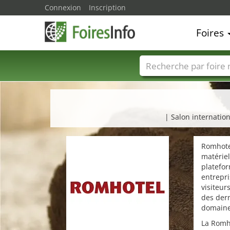
Connexion
Inscription
Foires
Foire noms
Pays
| Salon internation
Romhotel
matériel
platefor
entrepri
visiteur
des dern
domaine
La Romho