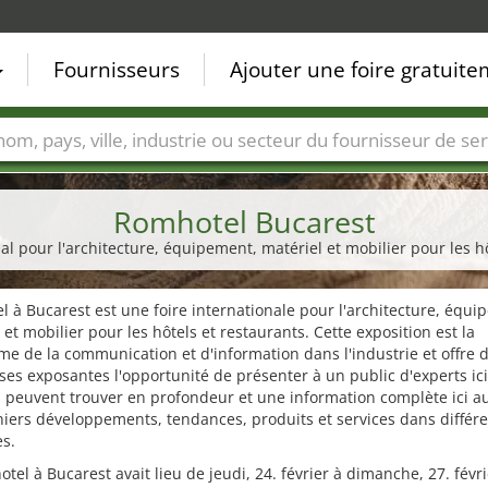
Fournisseurs
Ajouter une foire gratuit
Villes
Secteurs de foire
Secteurs du fournisseur de ser
Romhotel Bucarest
al pour l'architecture, équipement, matériel et mobilier pour les h
 à Bucarest est une foire internationale pour l'architecture, équi
 et mobilier pour les hôtels et restaurants. Cette exposition est la
me de la communication et d'information dans l'industrie et offre 
ses exposantes l'opportunité de présenter à un public d'experts ici
s peuvent trouver en profondeur et une information complète ici au
iers développements, tendances, produits et services dans différ
s.
tel à Bucarest avait lieu de jeudi, 24. février à dimanche, 27. févr