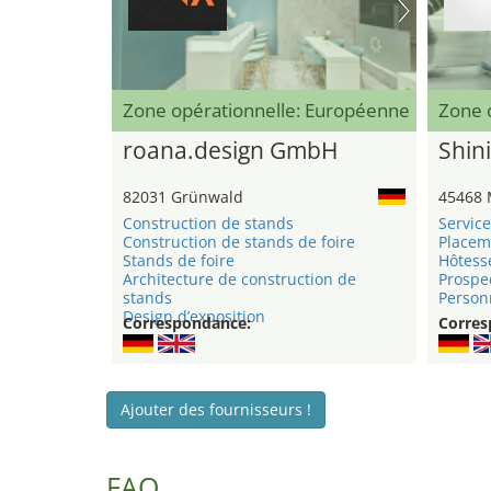
Zone opérationnelle: Européenne
Zone 
roana.design GmbH
Shini
82031 Grünwald
45468 
Construction de stands
Service
Construction de stands de foire
Placem
Stands de foire
Hôtess
Architecture de construction de
Prospe
stands
Personn
Design d’exposition
Correspondance:
Corres
Ajouter des fournisseurs !
FAQ