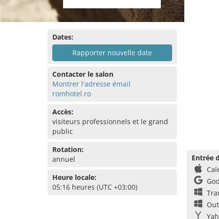
Dates:
Rapporter nouvelle date
Contacter le salon
Montrer l'adresse émail
romhotel.ro
Accès:
visiteurs professionnels et le grand
public
Rotation:
Entrée d
annuel
Cal
Heure locale:
Goo
05:16 heures (UTC +03:00)
Tra
Out
Yah