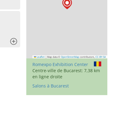
x
Leaflet
|
Map data ©
OpenStreetMap
contributors,
CC-BY-SA
Romexpo Exhibition Center
Centre-ville de Bucarest: 7,38 km
en ligne droite
Salons à Bucarest