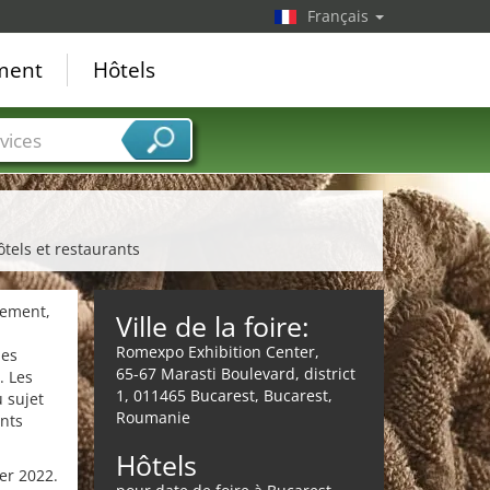
Français
ement
Hôtels
vices
ôtels et restaurants
pement,
Ville de la foire:
Romexpo Exhibition Center,
des
65-67 Marasti Boulevard, district
. Les
1, 011465 Bucarest, Bucarest,
 sujet
Roumanie
ents
Hôtels
ier 2022.