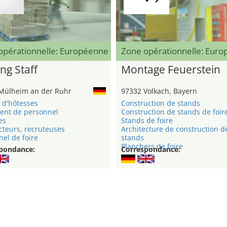
opérationnelle: Européenne
Zone opérationnelle: Eur
ng Staff
Montage Feuerstein
Mülheim an der Ruhr
97332 Volkach, Bayern
 d'hôtesses
Construction de stands
ent de personnel
Construction de stands de foir
es
Stands de foire
cteurs, recruteuses
Architecture de construction d
el de foire
stands
Planchers de foire
pondance:
Correspondance: