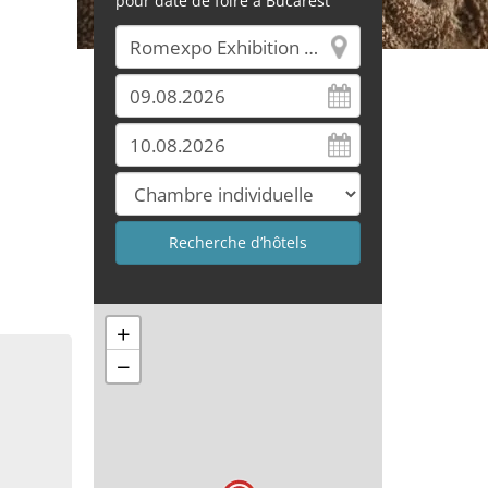
pour date de foire à Bucarest
+
−