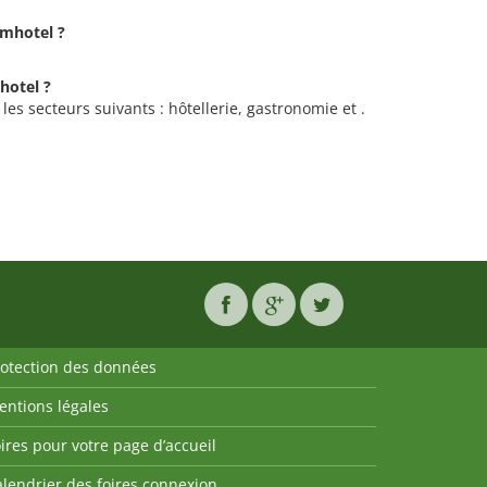
omhotel ?
hotel ?
les secteurs suivants : hôtellerie, gastronomie et .
rotection des données
entions légales
ires pour votre page d’accueil
lendrier des foires connexion