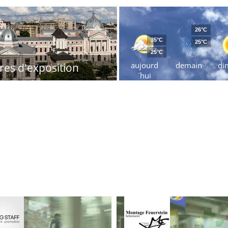
26°C
35°C
25°C
25°C
aujourd
demain
di
res d'exposition
´hui