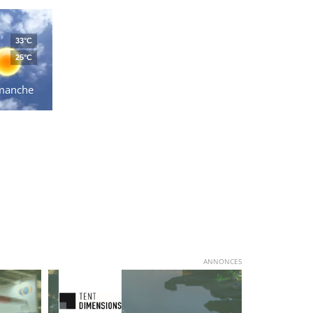
33°C
25°C
manche
ANNONCES