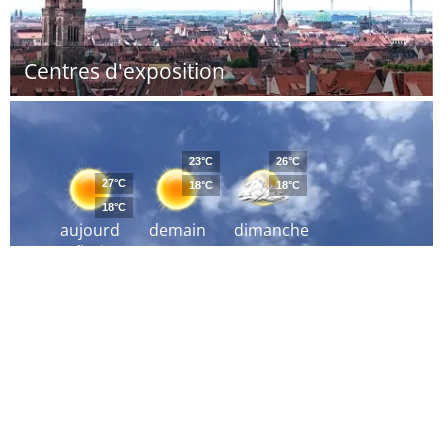
Centres d'exposition
23°C
26°C
27°C
18°C
18°C
18°C
aujourd
demain
dimanche
´hui