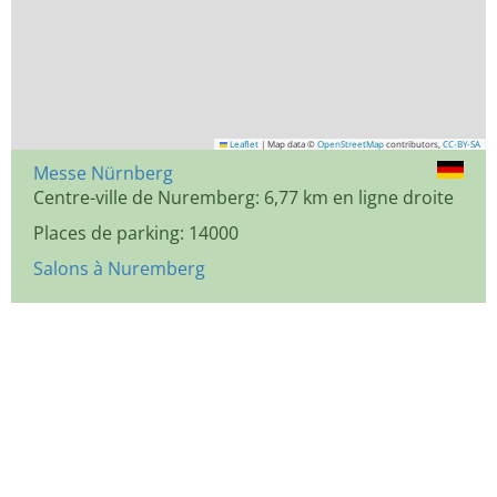
Leaflet
|
Map data ©
OpenStreetMap
contributors,
CC-BY-SA
Messe Nürnberg
Centre-ville de Nuremberg: 6,77 km en ligne droite
Places de parking: 14000
Salons à Nuremberg