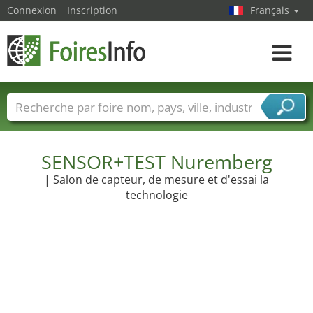
Connexion
Inscription
Français
Toggle
navigat
Foire noms
Pays
Villes
Secteurs de foire
Secteurs du fournisseur de services
SENSOR+TEST Nuremberg
| Salon de capteur, de mesure et d'essai la
technologie