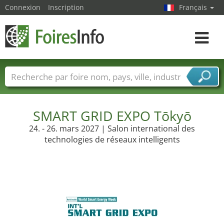
Connexion
Inscription
Français
Toggle
navigat
Foire noms
Pays
Villes
Secteurs de foire
Secteurs du fournisseur de services
SMART GRID EXPO Tōkyō
24. - 26. mars 2027 | Salon international des
technologies de réseaux intelligents