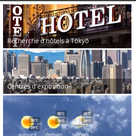
Recherche d'hôtels à Tōkyō
Centres d'exposition
25°C
25°C
26°C
29°C
29°C
29°C
aujourd
demain
samedi