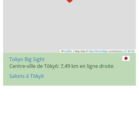
Leaflet
|
Map data ©
OpenStreetMap
contributors,
CC-BY-SA
Tokyo Big Sight
Centre-ville de Tōkyō: 7,49 km en ligne droite
Salons à Tōkyō