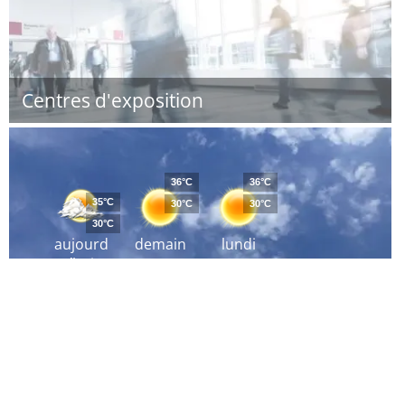
Centres d'exposition
36°C
36°C
35°C
30°C
30°C
30°C
aujourd
demain
lundi
´hui