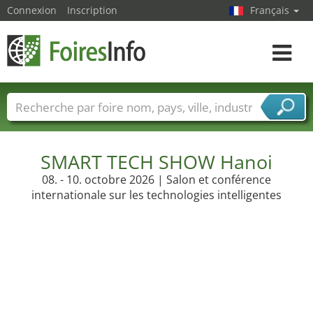
Connexion
Inscription
Français
Toggle
navigat
Foire noms
Pays
Villes
Secteurs de foire
Secteurs du fournisseur de services
SMART TECH SHOW Hanoi
08. - 10. octobre 2026 | Salon et conférence
internationale sur les technologies intelligentes