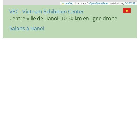
Leaflet
|
Map data ©
OpenStreetMap
contributors,
CC-BY-SA
VEC - Vietnam Exhibition Center
Centre-ville de Hanoi: 10,30 km en ligne droite
Salons à Hanoi