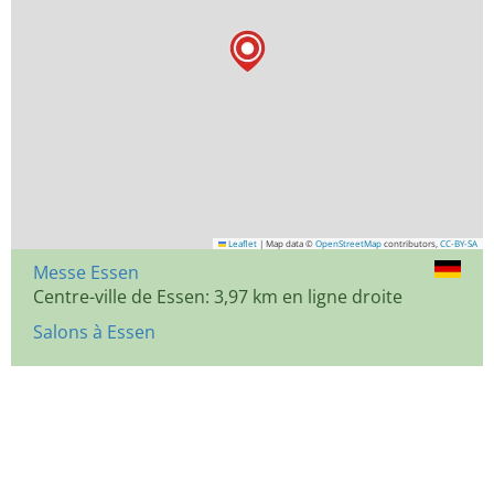
Leaflet
|
Map data ©
OpenStreetMap
contributors,
CC-BY-SA
Messe Essen
Centre-ville de Essen: 3,97 km en ligne droite
Salons à Essen