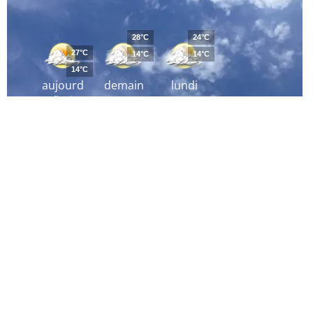
28°C
24°C
27°C
14°C
14°C
14°C
aujourd
demain
lundi
´hui