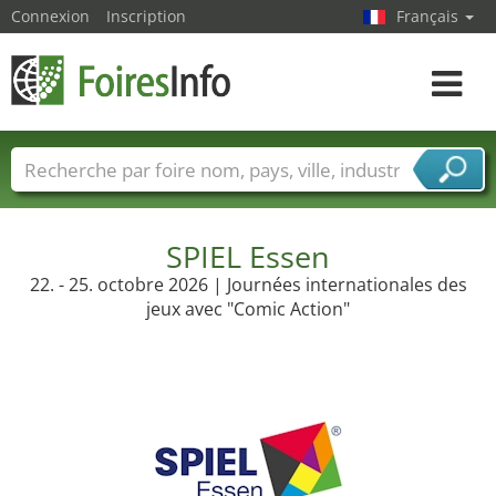
Connexion
Inscription
Français
Toggle
navigat
Foire noms
Pays
Villes
Secteurs de foire
Secteurs du fournisseur de services
SPIEL Essen
22. - 25. octobre 2026 | Journées internationales des
jeux avec "Comic Action"