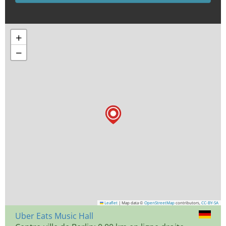
+
−
Leaflet
|
Map data ©
OpenStreetMap
contributors,
CC-BY-SA
Uber Eats Music Hall