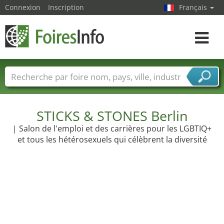
Connexion
Inscription
Français
Toggle
navigat
Foire noms
Pays
Villes
Secteurs de foire
Secteurs du fournisseur de services
STICKS & STONES Berlin
| Salon de l'emploi et des carrières pour les LGBTIQ+
et tous les hétérosexuels qui célèbrent la diversité