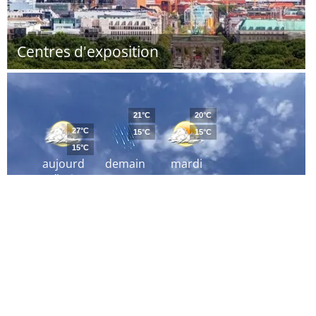
Centres d'exposition
21°C
20°C
27°C
15°C
15°C
15°C
aujourd
demain
mardi
´hui