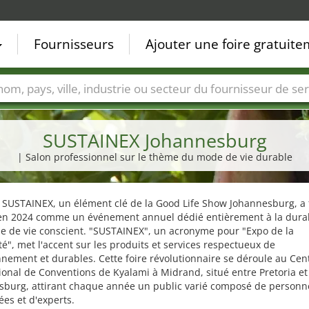
Fournisseurs
Ajouter une foire gratuit
Villes
Secteurs de foire
Secteurs du fournisseur de ser
SUSTAINEX Johannesburg
| Salon professionnel sur le thème du mode de vie durable
 SUSTAINEX, un élément clé de la Good Life Show Johannesburg, a f
en 2024 comme un événement annuel dédié entièrement à la durabi
le de vie conscient. "SUSTAINEX", un acronyme pour "Expo de la
té", met l'accent sur les produits et services respectueux de
nnement et durables. Cette foire révolutionnaire se déroule au Cen
ional de Conventions de Kyalami à Midrand, situé entre Pretoria et
sburg, attirant chaque année un public varié composé de personn
ées et d'experts.