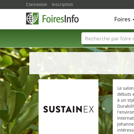
Connexion
Inscription
Foires
Foire noms
Pays
Le salon
débuts 
à un sty
Durabili
l'enviro
Internat
Johanne
intéress