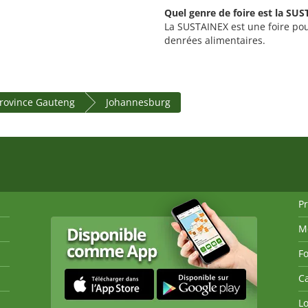
Quel genre de foire est la SU
La SUSTAINEX est une foire pou
denrées alimentaires.
rovince Gauteng
Johannesburg
P
M
Fo
Ca
Lo