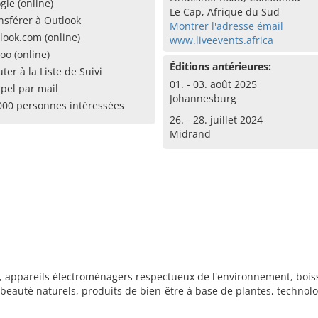
gle (online)
Le Cap, Afrique du Sud
nsférer à Outlook
Montrer l'adresse émail
look.com (online)
www.liveevents.africa
oo (online)
Éditions antérieures:
uter à la Liste de Suivi
01. - 03. août 2025
pel par mail
Johannesburg
000 personnes intéressées
26. - 28. juillet 2024
Midrand
s, appareils électroménagers respectueux de l'environnement, bois
beauté naturels, produits de bien-être à base de plantes, technol