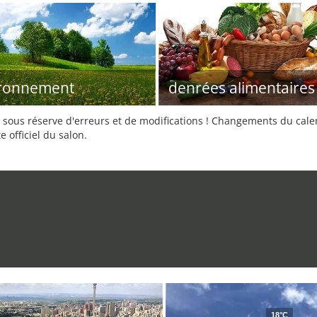
ironnement
denrées alimentaires
sous réserve d'erreurs et de modifications ! Changements du calend
e officiel du salon.
18°C