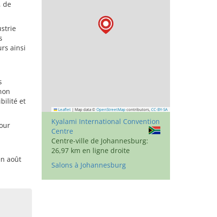
, de
strie
s
rs ainsi
s
 non
ilité et
Leaflet
|
Map data ©
OpenStreetMap
contributors,
CC-BY-SA
Kyalami International Convention
pour
Centre
Centre-ville de Johannesburg:
26,97 km en ligne droite
en août
Salons à Johannesburg