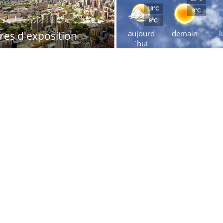
18°C
9°C
9°C
aujourd
demain
l
res d'exposition
´hui