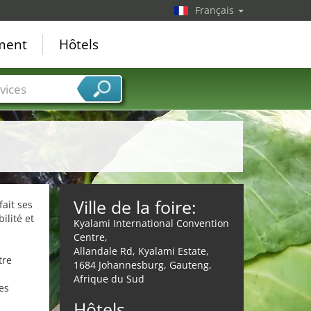
Français
ement
Hôtels
vices
Ville de la foire:
ait ses
lité et
Kyalami International Convention
Centre,
Allandale Rd, Kyalami Estate,
tre
1684 Johannesburg, Gauteng,
Afrique du Sud
es
Hôtels