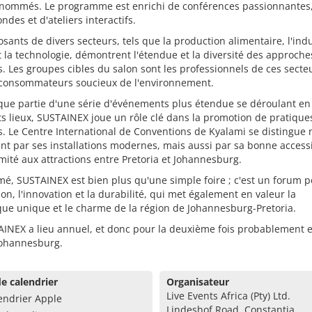
enommés. Le programme est enrichi de conférences passionnantes
ondes et d'ateliers interactifs.
sants de divers secteurs, tels que la production alimentaire, l'indu
et la technologie, démontrent l'étendue et la diversité des approche
. Les groupes cibles du salon sont les professionnels de ces secteu
 consommateurs soucieux de l'environnement.
que partie d'une série d'événements plus étendue se déroulant en
ts lieux, SUSTAINEX joue un rôle clé dans la promotion de pratique
. Le Centre International de Conventions de Kyalami se distingue
t par ses installations modernes, mais aussi par sa bonne accessib
mité aux attractions entre Pretoria et Johannesburg.
é, SUSTAINEX est bien plus qu'une simple foire ; c'est un forum 
ion, l'innovation et la durabilité, qui met également en valeur la
ue unique et le charme de la région de Johannesburg-Pretoria.
AINEX a lieu annuel, et donc pour la deuxième fois probablement 
Johannesburg.
e calendrier
Organisateur
Live Events Africa (Pty) Ltd.
endrier Apple
Lindeshof Road, Constantia