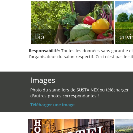
bio
env
Responsabilité:
Toutes les données sans garantie et 
l’organisateur du salon respectif. Ceci n’est pas le sit
Images
Photo du stand lors de SUSTAINEX ou télécharger
d'autres photos correspondantes !
Téléharger une image