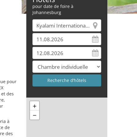
pour date de foire à
Johannesburg
nnue pour
EX
 et des
re,
+
ur
−
ria à
ce de
dre des