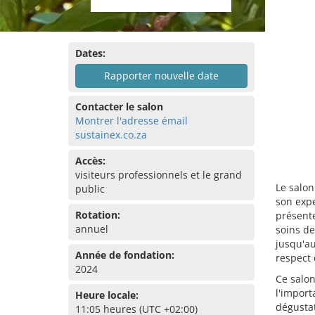
Dates:
Rapporter nouvelle date
Contacter le salon
Montrer l'adresse émail
sustainex.co.za
Accès:
visiteurs professionnels et le grand
Le salon
public
son exp
Rotation:
présente
annuel
soins de
jusqu'au
Année de fondation:
respect 
2024
Ce salon
l'import
Heure locale:
dégustat
11:05 heures (UTC +02:00)