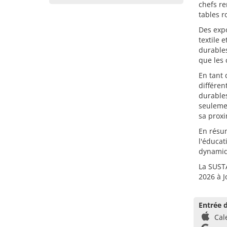
chefs r
tables r
Des expo
textile 
durables
que les
En tant 
différen
durables
seulemen
sa proxi
En résum
l'éducat
dynamiq
La SUST
2026 à 
Entrée d
Cal