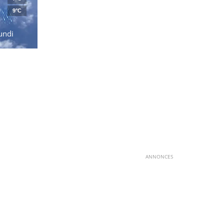
9°C
undi
ANNONCES