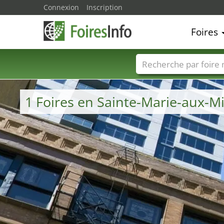
Connexion
Inscription
Foires
Foire noms
Pays
1 Foires en Sainte-Marie-aux-M