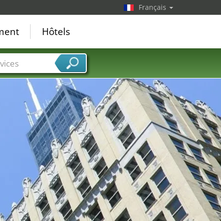
Français
ement
Hôtels
vices