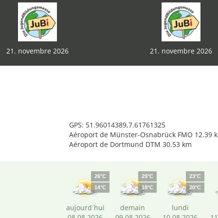
21. novembre 2026
21. novembre 2026
GPS: 51.96014389,7.61761325
Aéroport de Münster-Osnabrück FMO 12.39 
Aéroport de Dortmund DTM 30.53 km
26°C
29°C
23°C
14°C
18°C
20°C
aujourd´hui
demain
lundi
08.08.2026
09.08.2026
10.08.2026
11