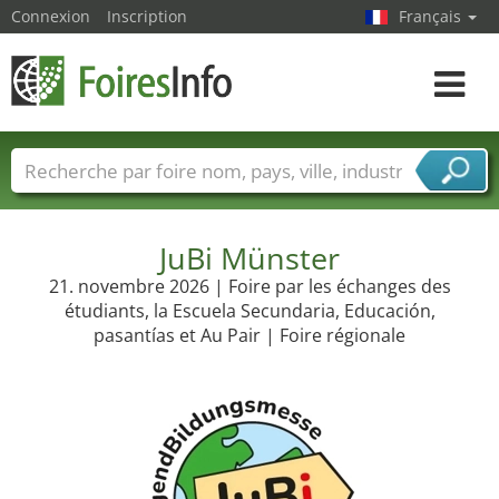
Connexion
Inscription
Français
Toggle
navigat
Foire noms
Pays
Villes
Secteurs de foire
Secteurs du fournisseur de services
JuBi Münster
21. novembre 2026 | Foire par les échanges des
étudiants, la Escuela Secundaria, Educación,
pasantías et Au Pair | Foire régionale