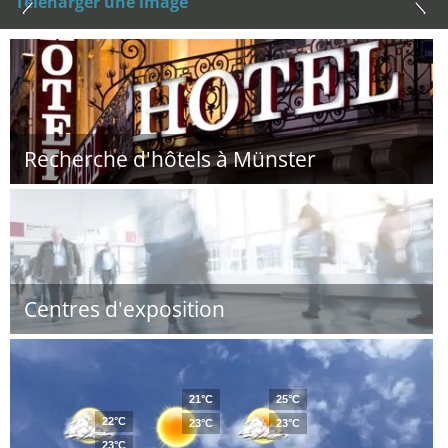
Téléharger une image
Recherche d'hôtels à Münster
Centres d'exposition
21°C
25°C
22°C
23°C
23°C
23°C