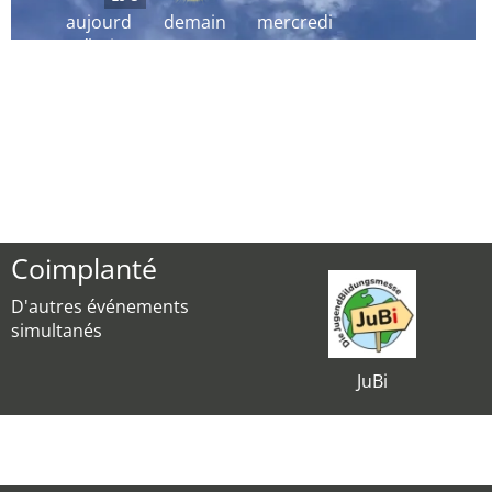
aujourd
demain
mercredi
´hui
Coimplanté
D'autres événements
simultanés
JuBi