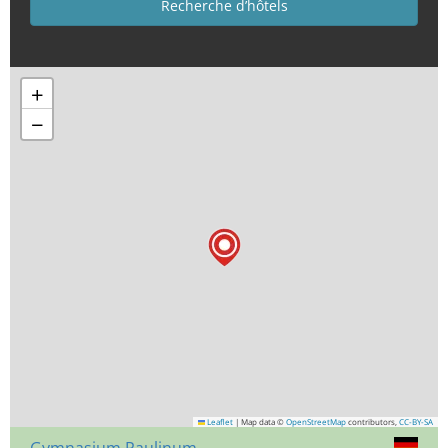
+
−
Leaflet
|
Map data ©
OpenStreetMap
contributors,
CC-BY-SA