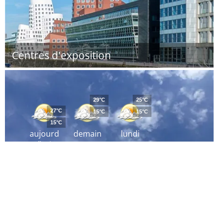
Centres d'exposition
29°C
25°C
27°C
15°C
15°C
15°C
aujourd
demain
lundi
´hui