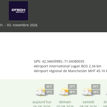
01. - 03. novembre 2026
GPS: 42.34609985,-71.04380035
Aéroport international Logan BOS 2.34 km
Aéroport régional de Manchester MHT 45.16
32°C
33°C
29°C
27°C
28°C
29°C
aujourd´hui
demain
samedi
d
06.08.2026
07.08.2026
08.08.2026
09