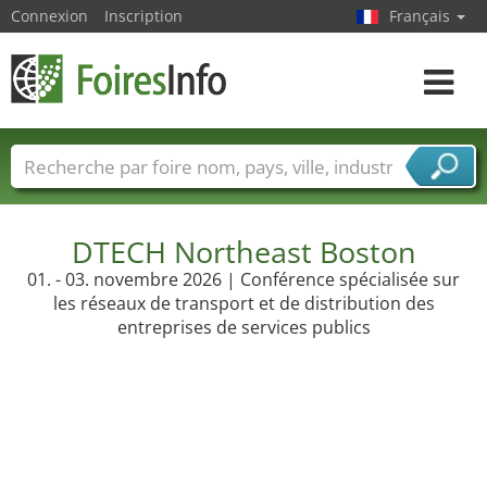
Connexion
Inscription
Français
Toggle
navigat
Foire noms
Pays
Villes
Secteurs de foire
Secteurs du fournisseur de services
DTECH Northeast Boston
01. - 03. novembre 2026 | Conférence spécialisée sur
les réseaux de transport et de distribution des
entreprises de services publics