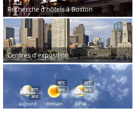
Recherche d'hôtels à Boston
Centres d'exposition
32°C
32°C
27°C
30°C
30°C
30°C
aujourd
demain
lundi
´hui