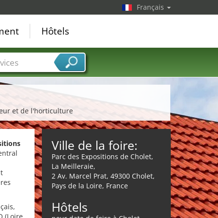
Français
ement
Hôtels
vices
ur et de l'horticulture
Ville de la foire:
itions
entral
Parc des Expositions de Cholet,
La Meilleraie,
t
2 Av. Marcel Prat, 49300 Cholet,
ères
Pays de la Loire, France
Hôtels
çais,
O (Loire