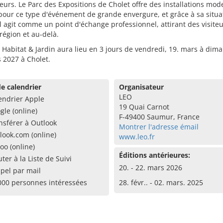
teurs. Le Parc des Expositions de Cholet offre des installations mo
pour ce type d'événement de grande envergure, et grâce à sa situa
il agit comme un point d'échange professionnel, attirant des visite
 région et au-delà.
 Habitat & Jardin aura lieu en 3 jours de vendredi, 19. mars à dim
 2027 à Cholet.
e calendrier
Organisateur
LEO
endrier Apple
19 Quai Carnot
gle (online)
F-49400 Saumur, France
nsférer à Outlook
Montrer l'adresse émail
look.com (online)
www.leo.fr
oo (online)
Éditions antérieures:
uter à la Liste de Suivi
20. - 22. mars 2026
pel par mail
000 personnes intéressées
28. févr.. - 02. mars. 2025