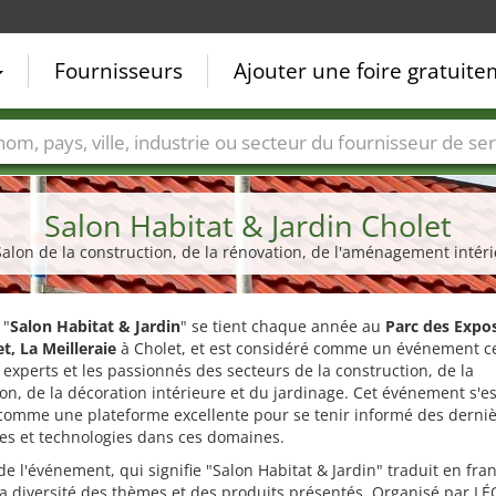
Fournisseurs
Ajouter une foire gratuit
Villes
Secteurs de foire
Secteurs du fournisseur de ser
Salon Habitat & Jardin Cholet
Salon de la construction, de la rénovation, de l'aménagement intérie
 "
Salon Habitat & Jardin
" se tient chaque année au
Parc des Expos
t, La Meilleraie
à Cholet, et est considéré comme un événement c
 experts et les passionnés des secteurs de la construction, de la
on, de la décoration intérieure et du jardinage. Cet événement s'es
 comme une plateforme excellente pour se tenir informé des derni
es et technologies dans ces domaines.
e l'événement, qui signifie "Salon Habitat & Jardin" traduit en fran
 la diversité des thèmes et des produits présentés. Organisé par LÉ