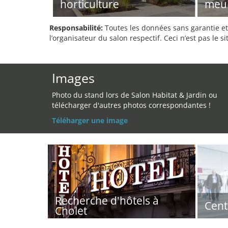
horticulture
meub
Responsabilité:
Toutes les données sans garantie et 
l’organisateur du salon respectif. Ceci n’est pas le sit
Images
Photo du stand lors de Salon Habitat & Jardin ou
télécharger d'autres photos correspondantes !
Téléharger une image
Recherche d'hôtels à
Cent
Cholet