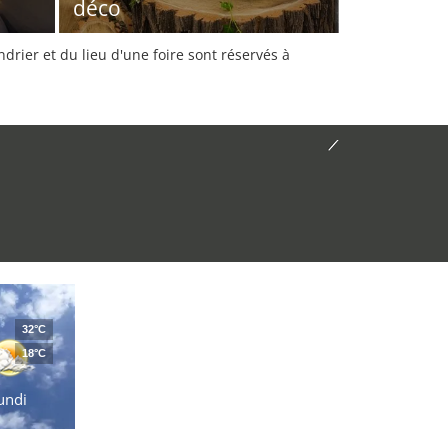
déco
rier et du lieu d'une foire sont réservés à
32°C
18°C
undi