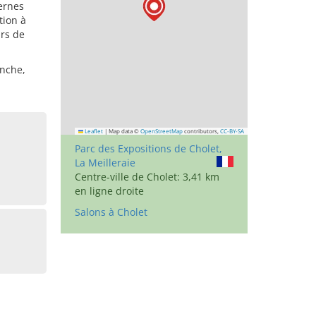
dernes
tion à
urs de
anche,
Leaflet
|
Map data ©
OpenStreetMap
contributors,
CC-BY-SA
Parc des Expositions de Cholet,
La Meilleraie
Centre-ville de Cholet: 3,41 km
en ligne droite
Salons à Cholet