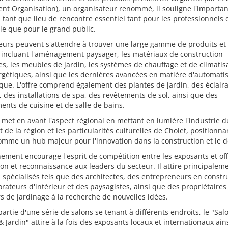
nt Organisation), un organisateur renommé, il souligne l'importa
 tant que lieu de rencontre essentiel tant pour les professionnels 
rie que pour le grand public.
teurs peuvent s'attendre à trouver une large gamme de produits et
 incluant l'aménagement paysager, les matériaux de construction
, les meubles de jardin, les systèmes de chauffage et de climatis
gétiques, ainsi que les dernières avancées en matière d'automati
ue. L'offre comprend également des plantes de jardin, des éclair
, des installations de spa, des revêtements de sol, ainsi que des
nts de cuisine et de salle de bains.
 met en avant l'aspect régional en mettant en lumière l'industrie d
 de la région et les particularités culturelles de Cholet, positionna
comme un hub majeur pour l'innovation dans la construction et le d
ement encourage l'esprit de compétition entre les exposants et of
ion et reconnaissance aux leaders du secteur. Il attire principalem
s spécialisés tels que des architectes, des entrepreneurs en constr
rateurs d'intérieur et des paysagistes, ainsi que des propriétaires
 de jardinage à la recherche de nouvelles idées.
partie d'une série de salons se tenant à différents endroits, le "Sal
& Jardin" attire à la fois des exposants locaux et internationaux ain