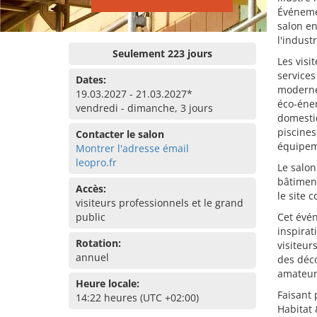
Événeme
salon en
l'indust
Seulement 223 jours
Les visi
services
Dates:
modernes
19.03.2027 - 21.03.2027*
éco-éner
vendredi - dimanche, 3 jours
domestiq
piscines
Contacter le salon
équipeme
Montrer l'adresse émail
leopro.fr
Le salon
bâtiment
Accès:
le site 
visiteurs professionnels et le grand
public
Cet évén
inspirat
Rotation:
visiteur
annuel
des déco
amateurs
Heure locale:
Faisant 
14:22 heures (UTC +02:00)
Habitat 