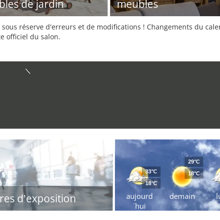
les de jardin
meubles
sous réserve d'erreurs et de modifications ! Changements du calend
e officiel du salon.
29°C
33°C
18°C
18°C
aujourd
demain
l
res d'exposition
´hui