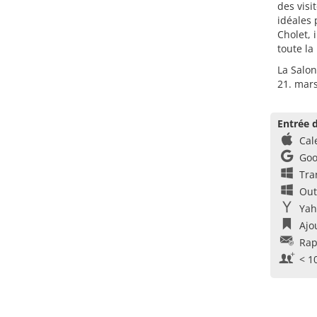
des visi
idéales 
Cholet, 
toute la
La Salon
21. mars
Entrée d
Cal
Goo
Tra
Out
Yah
Ajo
Rap
< 1