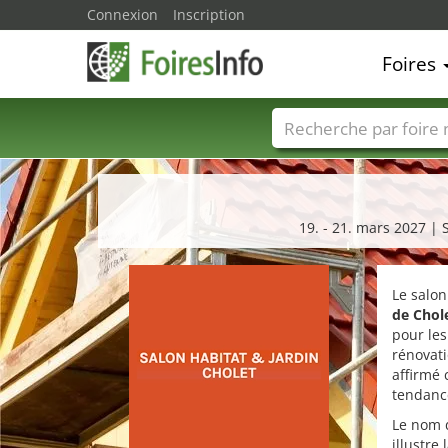
Connexion
Inscription
Foires
Foire noms
Pays
19. - 21. mars 2027 | 
Le salon
de Chole
pour les
rénovati
affirmé
tendanc
Le nom d
illustre