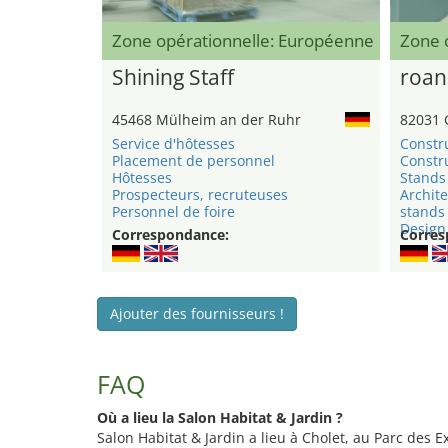
Zone opérationnelle: Européenne
Zone 
Shining Staff
roan
45468 Mülheim an der Ruhr
82031 
Service d'hôtesses
Constr
Placement de personnel
Constru
Hôtesses
Stands 
Prospecteurs, recruteuses
Archite
Personnel de foire
stands
Design 
Correspondance:
Corres
Ajouter des fournisseurs !
FAQ
Où a lieu la Salon Habitat & Jardin ?
Salon Habitat & Jardin a lieu à Cholet, au Parc des E