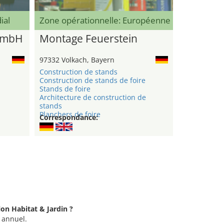
ial
Zone opérationnelle: Européenne
GmbH
Montage Feuerstein
97332 Volkach, Bayern
Construction de stands
Construction de stands de foire
n
Stands de foire
Architecture de construction de
stands
Planchers de foire
Correspondance:
lon Habitat & Jardin ?
u annuel.