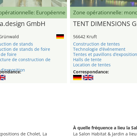
opérationnelle: Européenne
Zone opérationnelle: mond
a.design GmbH
TENT DIMENSIONS 
Grünwald
56642 Kruft
uction de stands
Construction de tentes
ction de stands de foire
Technologie d’événement
de foire
Tentes et pavillons d’expositio
cture de construction de
Halls de tente
Location de tentes
d’exposition
pondance:
Correspondance:
À quelle fréquence a lieu la Sa
xpositions de Cholet, La
La Salon Habitat & Jardin a lie