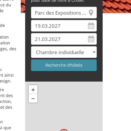
pour date de foire à Cholet
nce du
de
 de
ation
sation
ages, des
u
nt ainsi
esign.
+
fre
ent des
−
uction,
 et des
on
si que