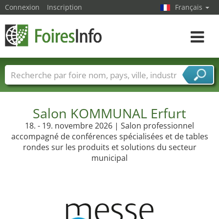
Connexion
Inscription
Français
Toggle
navigat
Foire noms
Pays
Villes
Secteurs de foire
Secteurs du fournisseur de services
Salon KOMMUNAL Erfurt
18. - 19. novembre 2026 | Salon professionnel
accompagné de conférences spécialisées et de tables
rondes sur les produits et solutions du secteur
municipal