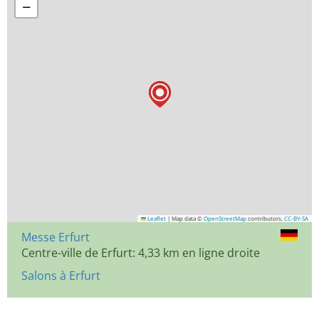
−
Leaflet
|
Map data ©
OpenStreetMap
contributors,
CC-BY-SA
Messe Erfurt
Centre-ville de Erfurt: 4,33 km en ligne droite
Salons à Erfurt