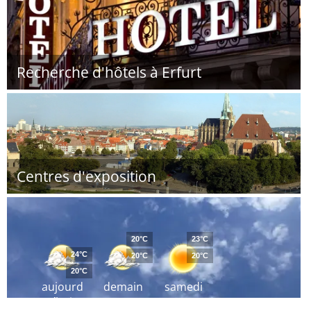
Recherche d'hôtels à Erfurt
Centres d'exposition
20°C
23°C
24°C
20°C
20°C
20°C
aujourd
demain
samedi
´hui