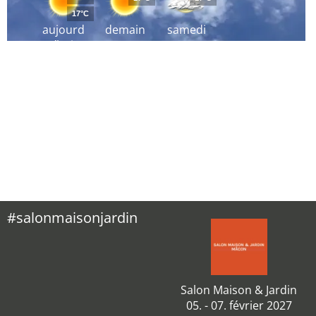
17°C
aujourd
demain
samedi
´hui
#salonmaisonjardin
Salon Maison & Jardin
05. - 07. février 2027