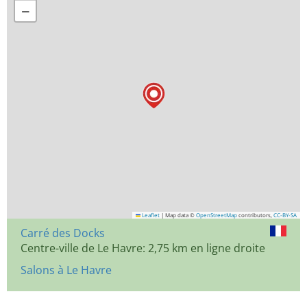
−
Leaflet
|
Map data ©
OpenStreetMap
contributors,
CC-BY-SA
Carré des Docks
Centre-ville de Le Havre: 2,75 km en ligne droite
Salons à Le Havre