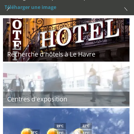
Téléharger une image
Recherche d'hôtels à Le Havre
Centres d'exposition
19°C
22°C
18°C
17°C
17°C