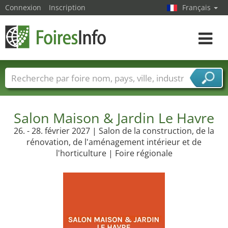
Connexion
Inscription
Français
Toggle
navigat
Foire noms
Pays
Villes
Secteurs de foire
Secteurs du fournisseur de services
Salon Maison & Jardin Le Havre
26. - 28. février 2027 | Salon de la construction, de la
rénovation, de l'aménagement intérieur et de
l'horticulture | Foire régionale