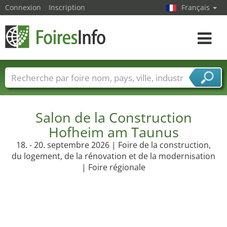
Connexion
Inscription
Français
Toggle
navigat
Foire noms
Pays
Villes
Secteurs de foire
Secteurs du fournisseur de services
Salon de la Construction
Hofheim am Taunus
18. - 20. septembre 2026 | Foire de la construction,
du logement, de la rénovation et de la modernisation
| Foire régionale