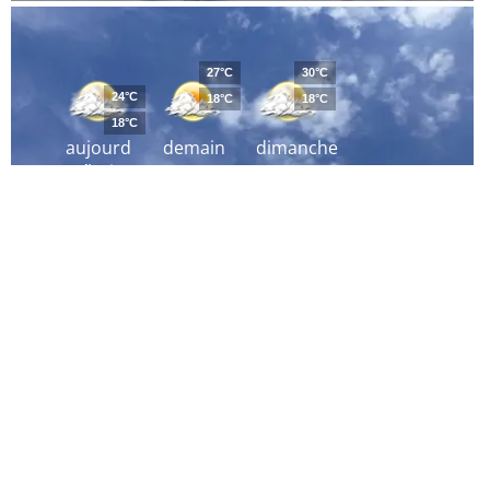
27°C
30°C
24°C
18°C
18°C
18°C
aujourd
demain
dimanche
´hui