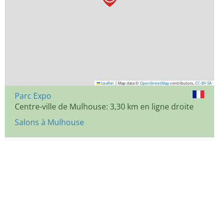
Leaflet
|
Map data ©
OpenStreetMap
contributors,
CC-BY-SA
Parc Expo
Centre-ville de Mulhouse: 3,30 km en ligne droite
Salons à Mulhouse