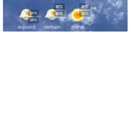
31°C
30°C
31°C
20°C
20°C
20°C
aujourd
demain
mardi
´hui