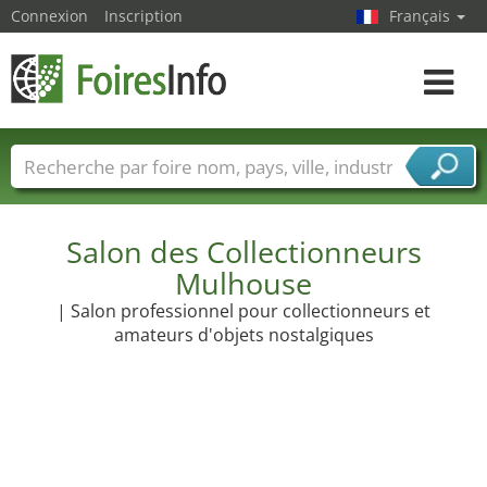
Connexion
Inscription
Français
Toggle
navigat
Foire noms
Pays
Villes
Secteurs de foire
Secteurs du fournisseur de services
Salon des Collectionneurs
Mulhouse
| Salon professionnel pour collectionneurs et
amateurs d'objets nostalgiques