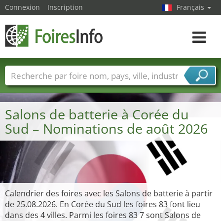
Connexion
Inscription
Français
Toggle
navigat
Foire noms
Pays
Villes
Secteurs de foire
Secteurs du fournisseur de services
Salons de batterie à Corée du
Sud – Nominations de août 2026
Calendrier des foires avec les Salons de batterie à partir
de 25.08.2026. En Corée du Sud les foires 83 font lieu
dans des 4 villes. Parmi les foires 83 7 sont Salons de