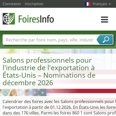
Connexion
Inscription
Français
Toggle
navigat
Foire noms
Pays
Villes
Secteurs de foire
Secteurs du fournisseur de services
Salons professionnels pour
l'industrie de l'exportation à
États-Unis – Nominations de
décembre 2026
Calendrier des foires avec les Salons professionnels pour l
l'exportation à partir de 01.12.2026. En États-Unis les foire
dans des 176 villes. Parmi les foires 860 1 sont Salons pro