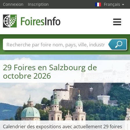
Connexion
Inscription
Français
Toggle
navigat
Foire noms
Pays
Villes
Secteurs de foire
Secteurs du fournisseur de services
29 Foires en Salzbourg de
octobre 2026
Calendrier des expositions avec actuellement 29 foires