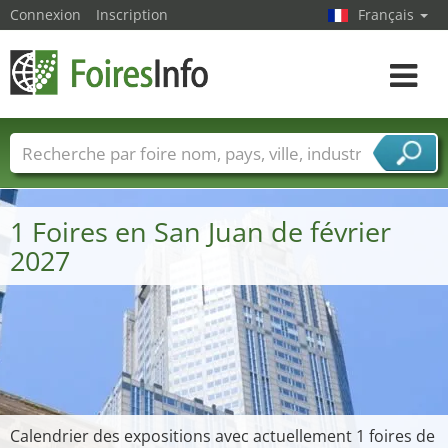
Connexion
Inscription
Français
Toggle
navigat
Foire noms
Pays
Villes
Secteurs de foire
Secteurs du fournisseur de services
1 Foires en San Juan de février
2027
Calendrier des expositions avec actuellement 1 foires de