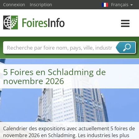
Connexion
Inscription
Français
Toggle
navigat
Foire noms
Pays
Villes
Secteurs de foire
Secteurs du fournisseur de services
5 Foires en Schladming de
novembre 2026
Calendrier des expositions avec actuellement 5 foires de
novembre 2026 en Schladming. Les industries les plus