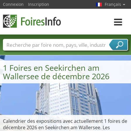
Connexion
Inscription
Français
Toggle
navigat
Foire noms
Pays
Villes
Secteurs de foire
Secteurs du fournisseur de services
1 Foires en Seekirchen am
Wallersee de décembre 2026
Calendrier des expositions avec actuellement 1 foires de
décembre 2026 en Seekirchen am Wallersee. Les