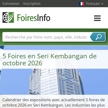
Connexion
Inscription
Français
Toggle
navigat
Foire noms
Pays
Villes
Secteurs de foire
Secteurs du fournisseur de services
5 Foires en Seri Kembangan de
octobre 2026
Calendrier des expositions avec actuellement 5 foires de
octobre 2026 en Seri Kembangan. Les industries les plus