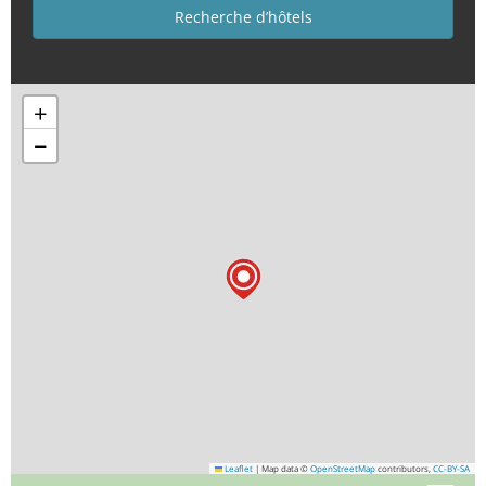
+
−
Leaflet
|
Map data ©
OpenStreetMap
contributors,
CC-BY-SA