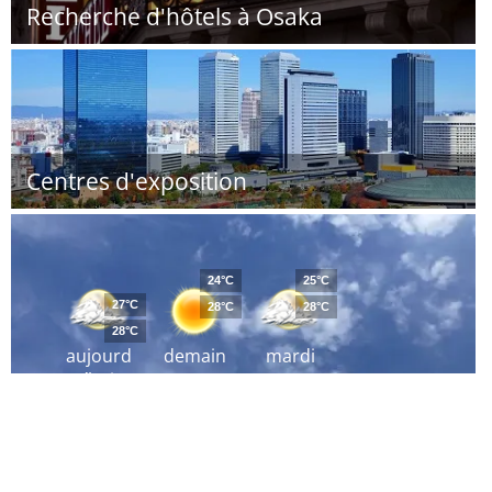
Recherche d'hôtels à Osaka
Centres d'exposition
24°C
25°C
27°C
28°C
28°C
28°C
aujourd
demain
mardi
´hui