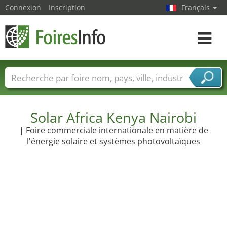
Connexion
Inscription
Français
Toggle
navigat
Foire noms
Pays
Villes
Secteurs de foire
Secteurs du fournisseur de services
Solar Africa Kenya Nairobi
| Foire commerciale internationale en matière de
l'énergie solaire et systèmes photovoltaïques