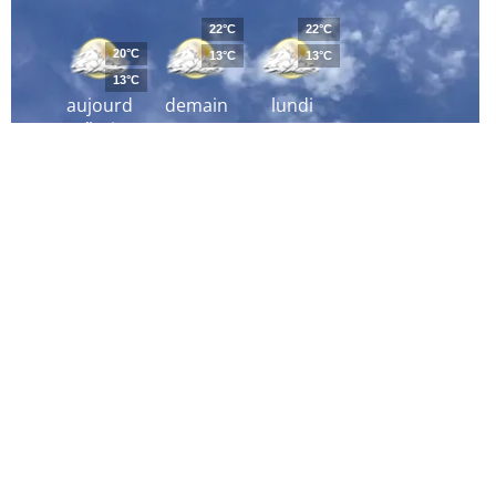
22°C
22°C
20°C
13°C
13°C
13°C
aujourd
demain
lundi
´hui