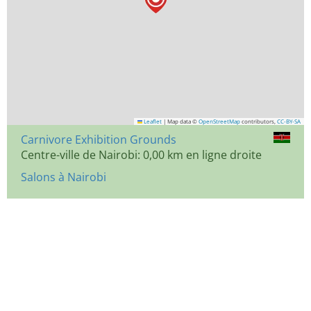
Leaflet
|
Map data ©
OpenStreetMap
contributors,
CC-BY-SA
Carnivore Exhibition Grounds
Centre-ville de Nairobi: 0,00 km en ligne droite
Salons à Nairobi