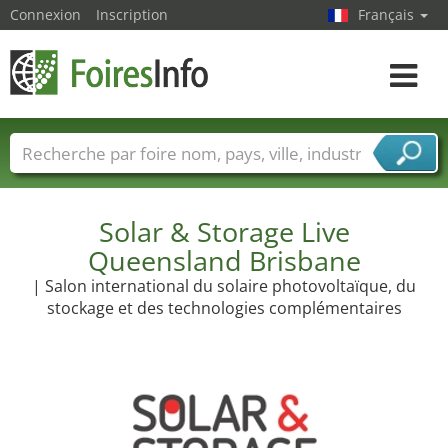
Connexion
Inscription
Français
Toggle
navigat
Foire noms
Pays
Villes
Secteurs de foire
Secteurs du fournisseur de services
Solar & Storage Live
Queensland Brisbane
| Salon international du solaire photovoltaïque, du
stockage et des technologies complémentaires