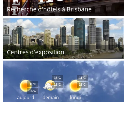
Recherche d'hôtels à Brisbane
Centres d'exposition
13°C
11°C
11°C
15°C
15°C
15°C
aujourd
demain
lundi
´hui