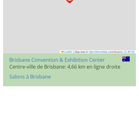
Leaflet
|
Map data ©
OpenStreetMap
contributors,
CC-BY-SA
Brisbane Convention & Exhibition Center
Centre-ville de Brisbane: 4,66 km en ligne droite
Salons à Brisbane