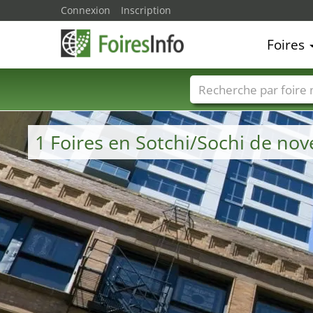
Connexion
Inscription
Foires
Foire noms
Pays
1 Foires en Sotchi/Sochi de no