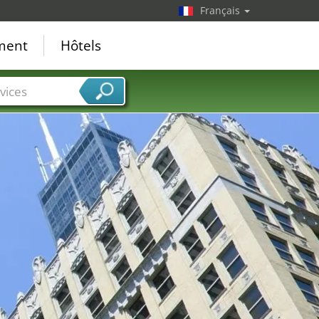
Français
ement
Hôtels
vices