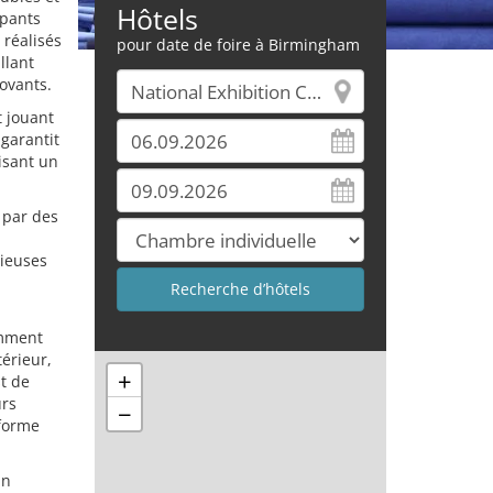
Hôtels
ipants
réalisés
pour date de foire à Birmingham
llant
ovants.
t jouant
 garantit
aisant un
 par des
cieuses
amment
térieur,
+
t de
urs
−
eforme
un