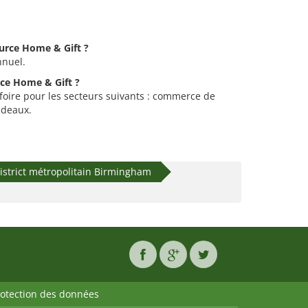
ource Home & Gift ?
nnuel.
rce Home & Gift ?
foire pour les secteurs suivants : commerce de
adeaux.
istrict métropolitain Birmingham
rotection des données