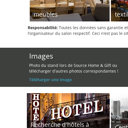
meubles
texti
Responsabilité:
Toutes les données sans garantie et 
l’organisateur du salon respectif. Ceci n’est pas le sit
Images
Photo du stand lors de Source Home & Gift ou
télécharger d'autres photos correspondantes !
Téléharger une image
Recherche d'hôtels à
Cent