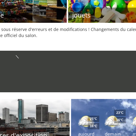
le
jouets
sous réserve d'erreurs et de modifications ! Changements du calend
e officiel du salon.
23°C
25°C
16°C
16°C
aujourd
demain
m
res d'exposition