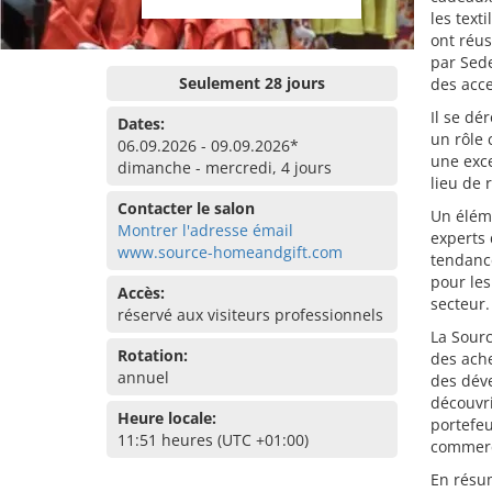
les text
ont réus
par Sede
Seulement 28 jours
des acce
Il se dé
Dates:
un rôle 
06.09.2026 - 09.09.2026*
une exce
dimanche - mercredi, 4 jours
lieu de 
Contacter le salon
Un éléme
Montrer l'adresse émail
experts 
www.source-homeandgift.com
tendanc
pour les
Accès:
secteur.
réservé aux visiteurs professionnels
La Sour
Rotation:
des ache
annuel
des déve
découvri
Heure locale:
portefeu
11:51 heures (UTC +01:00)
commerci
En résum