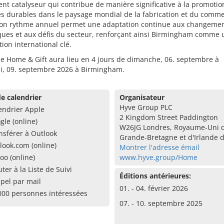
t catalyseur qui contribue de manière significative à la promotio
es durables dans le paysage mondial de la fabrication et du comm
 Son rythme annuel permet une adaptation continue aux changeme
ues et aux défis du secteur, renforçant ainsi Birmingham comme u
tion international clé.
e Home & Gift aura lieu en 4 jours de dimanche, 06. septembre à
i, 09. septembre 2026 à Birmingham.
e calendrier
Organisateur
Hyve Group PLC
endrier Apple
2 Kingdom Street Paddington
gle (online)
W26JG Londres, Royaume-Uni 
nsférer à Outlook
Grande-Bretagne et d'Irlande 
look.com (online)
Montrer l'adresse émail
oo (online)
www.hyve.group/Home
uter à la Liste de Suivi
Éditions antérieures:
pel par mail
01. - 04. février 2026
000 personnes intéressées
07. - 10. septembre 2025