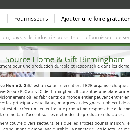
Fournisseurs
Ajouter une foire gratuit
Villes
Secteurs de foire
Secteurs du fournisseur de ser
Source Home & Gift Birmingham
nement pour une production durable et responsable dans les domai
ce Home & Gift
" est un salon international B2B organisé chaque 
yve Group PLC au NEC de Birmingham. Il constitue une plateforme 
visionnement où les fabricants du monde entier peuvent entrer en
vec les principaux détaillants, marques et designers. L'objectif de c
nt est de créer un lien entre une production responsable et le c
l, en mettant l'accent sur les méthodes de production durables.
ent couvre divers secteurs, tels que les articles pour la maison, le
 les solutions d'emballage durable, la papeterie, les jouets, les m