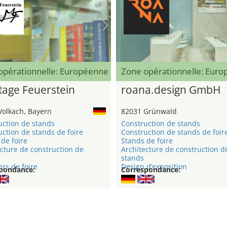
opérationnelle: Européenne
Zone opérationnelle: Eur
age Feuerstein
roana.design GmbH
Volkach, Bayern
82031 Grünwald
uction de stands
Construction de stands
ction de stands de foire
Construction de stands de foir
de foire
Stands de foire
cture de construction de
Architecture de construction d
stands
rs de foire
Design d’exposition
pondance:
Correspondance: