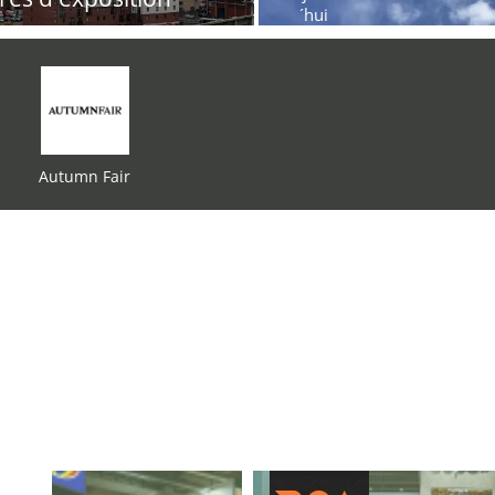
´hui
Autumn Fair