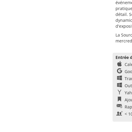
événemen
pratiqu
détail.
dynamiq
d'exposi
La Sourc
mercred
Entrée d
Cal
Goo
Tra
Out
Yah
Ajo
Rap
< 1