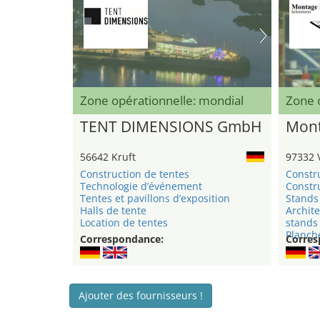
Zone opérationnelle: mondial
Zone 
TENT DIMENSIONS GmbH
Mont
56642 Kruft
97332 
Construction de tentes
Constr
Technologie d’événement
Constru
Tentes et pavillons d’exposition
Stands 
Halls de tente
Archite
Location de tentes
stands
Planche
Correspondance:
Corres
Ajouter des fournisseurs !