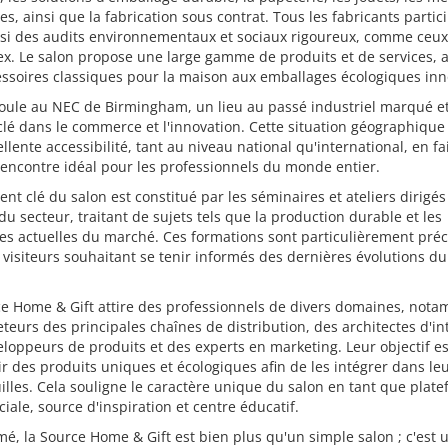
iles, ainsi que la fabrication sous contrat. Tous les fabricants partic
si des audits environnementaux et sociaux rigoureux, comme ceux 
x. Le salon propose une large gamme de produits et de services, a
ssoires classiques pour la maison aux emballages écologiques inn
roule au NEC de Birmingham, un lieu au passé industriel marqué e
clé dans le commerce et l'innovation. Cette situation géographique
llente accessibilité, tant au niveau national qu'international, en f
rencontre idéal pour les professionnels du monde entier.
nt clé du salon est constitué par les séminaires et ateliers dirigés
du secteur, traitant de sujets tels que la production durable et les
es actuelles du marché. Ces formations sont particulièrement pré
 visiteurs souhaitant se tenir informés des dernières évolutions du
ce Home & Gift attire des professionnels de divers domaines, not
teurs des principales chaînes de distribution, des architectes d'in
loppeurs de produits et des experts en marketing. Leur objectif es
r des produits uniques et écologiques afin de les intégrer dans le
illes. Cela souligne le caractère unique du salon en tant que plat
ale, source d'inspiration et centre éducatif.
é, la Source Home & Gift est bien plus qu'un simple salon ; c'est 