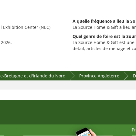
À quelle fréquence a lieu la S
 Exhibition Center (NEC).
La Source Home & Gift a lieu a
Quel genre de foire est la Sou
 2026.
La Source Home & Gift est une 
détail, articles de ménage et c
-Bretagne et d'Irlande du Nord
Province Angleterre
D
P