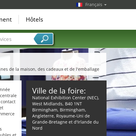
Français
ement
Hôtels
vices
nes de la maison, des cadeaux et de l'emballage
Ville de la foire:
année
centrale
National Exhibition Center (NEC),
 contact
West Midlands, B40 1NT
et
Birmingham, Birmingham,
ommerce
Angleterre, Royaume-Uni de
Grande-Bretagne et d'Irlande du
Nord
s
eubles et