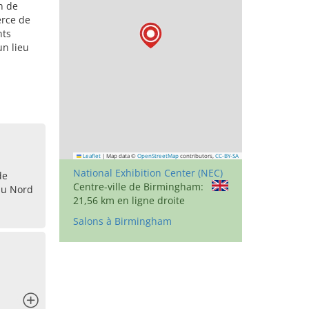
n de
erce de
nts
n lieu
Leaflet
|
Map data ©
OpenStreetMap
contributors,
CC-BY-SA
National Exhibition Center (NEC)
de
Centre-ville de Birmingham:
du Nord
21,56 km en ligne droite
Salons à Birmingham
x