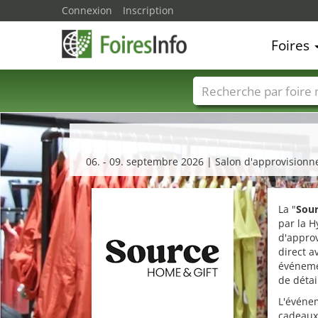
Connexion
Inscription
Foires
Foire noms
Pays
06. - 09. septembre 2026 | Salon d'approvision
La "
Sour
par la H
d'appro
direct a
événeme
de détai
L'événem
cadeaux,