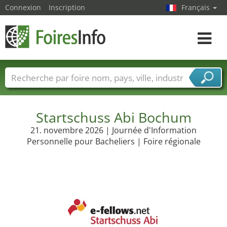
Connexion
Inscription
Français
Toggle
navigat
Foire noms
Pays
Villes
Secteurs de foire
Secteurs du fournisseur de services
Startschuss Abi Bochum
21. novembre 2026 | Journée d'Information
Personnelle pour Bacheliers | Foire régionale