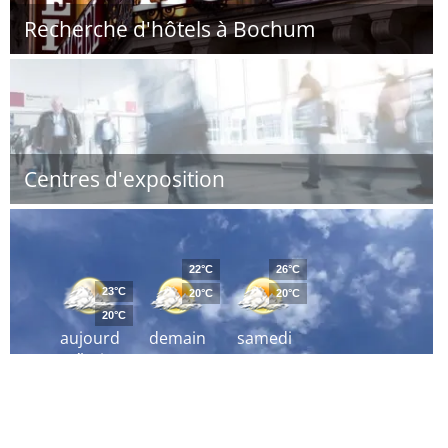
Recherche d'hôtels à Bochum
Centres d'exposition
22°C
26°C
23°C
20°C
20°C
20°C
aujourd
demain
samedi
´hui