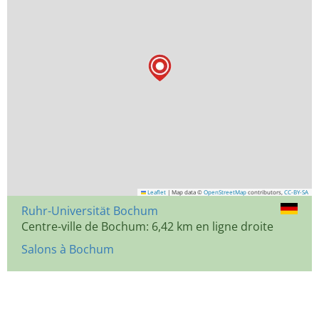
Leaflet
|
Map data ©
OpenStreetMap
contributors,
CC-BY-SA
Ruhr-Universität Bochum
Centre-ville de Bochum: 6,42 km en ligne droite
Salons à Bochum