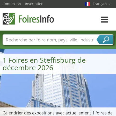
Connexion
Inscription
Français
Toggle
navigat
Foire noms
Pays
Villes
Secteurs de foire
Secteurs du fournisseur de services
1 Foires en Steffisburg de
décembre 2026
Calendrier des expositions avec actuellement 1 foires de