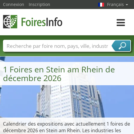
Connexion
Inscription
Français
Toggle
navigat
Foire noms
Pays
Villes
Secteurs de foire
Secteurs du fournisseur de services
1 Foires en Stein am Rhein de
décembre 2026
Calendrier des expositions avec actuellement 1 foires de
décembre 2026 en Stein am Rhein. Les industries les