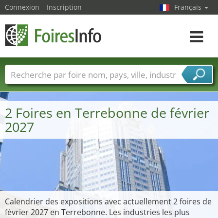
Connexion
Inscription
Français
Toggle
navigat
Foire noms
Pays
Villes
Secteurs de foire
Secteurs du fournisseur de services
2 Foires en Terrebonne de février
2027
Calendrier des expositions avec actuellement 2 foires de
février 2027 en Terrebonne. Les industries les plus