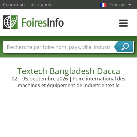
Connexion
Inscription
Français
Toggle
navigat
Foire noms
Pays
Villes
Secteurs de foire
Secteurs du fournisseur de services
Textech Bangladesh Dacca
02. - 05. septembre 2026 | Foire international des
machines et équipement de industrie textile