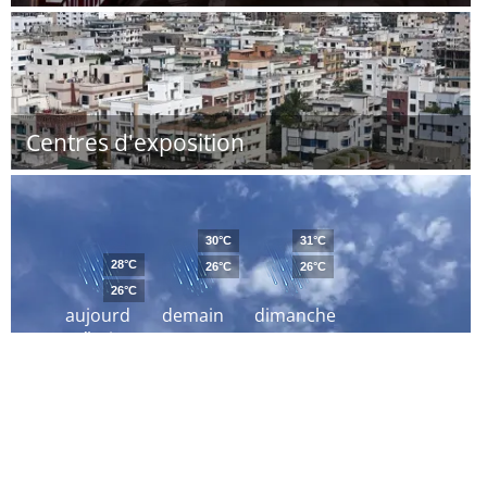
Centres d'exposition
30°C
31°C
28°C
26°C
26°C
26°C
aujourd
demain
dimanche
´hui