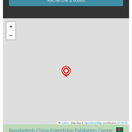
+
−
Leaflet
|
Map data ©
OpenStreetMap
contributors,
CC-BY-SA
Bangladesh-China Friendship Exhibition Center