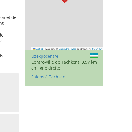
ion et de
nt
de
ie
Leaflet
|
Map data ©
OpenStreetMap
contributors,
CC-BY-SA
is
Uzexpocentre
Centre-ville de Tachkent: 3,97 km
en ligne droite
Salons à Tachkent