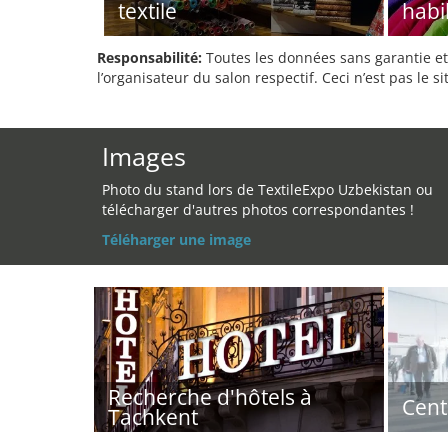
textile
habi
Responsabilité:
Toutes les données sans garantie et 
l’organisateur du salon respectif. Ceci n’est pas le sit
Images
Photo du stand lors de TextileExpo Uzbekistan ou
télécharger d'autres photos correspondantes !
Téléharger une image
Recherche d'hôtels à
Cent
Tachkent