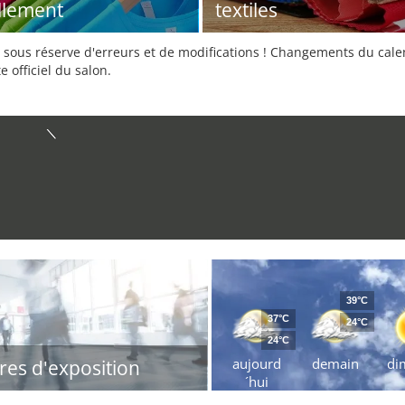
llement
textiles
sous réserve d'erreurs et de modifications ! Changements du calend
e officiel du salon.
39°C
37°C
24°C
24°C
aujourd
demain
di
res d'exposition
´hui