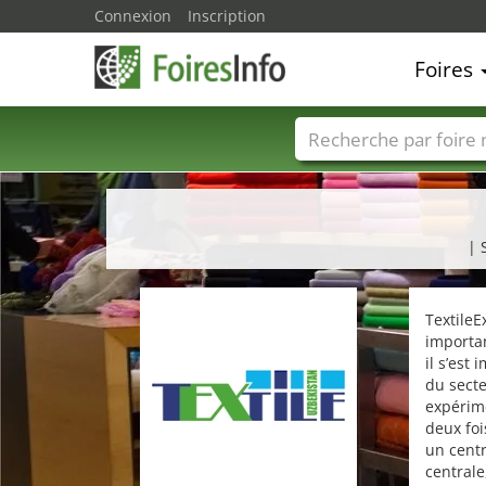
Connexion
Inscription
Foires
Foire noms
Pays
| 
TextileE
importan
il s’est
du secte
expérime
deux fo
un cent
centrale