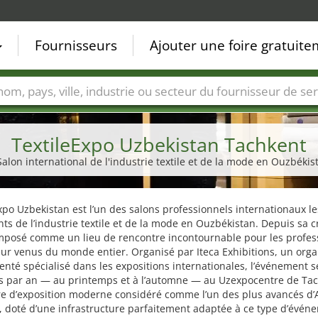
Fournisseurs
Ajouter une foire gratuit
Villes
Secteurs de foire
Secteurs du fournisseur de ser
TextileExpo Uzbekistan Tachkent
Salon international de l'industrie textile et de la mode en Ouzbékis
xpo Uzbekistan est l’un des salons professionnels internationaux le
ts de l’industrie textile et de la mode en Ouzbékistan. Depuis sa c
 imposé comme un lieu de rencontre incontournable pour les profes
ur venus du monde entier. Organisé par Iteca Exhibitions, un orga
nté spécialisé dans les expositions internationales, l’événement se
is par an — au printemps et à l’automne — au Uzexpocentre de Tac
re d’exposition moderne considéré comme l’un des plus avancés d’
, doté d’une infrastructure parfaitement adaptée à ce type d’évén