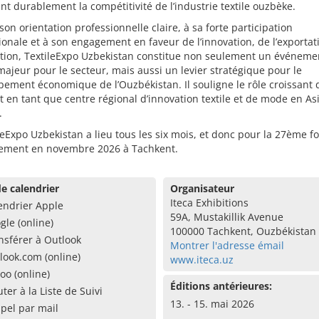
nt durablement la compétitivité de l’industrie textile ouzbèke.
son orientation professionnelle claire, à sa forte participation
ionale et à son engagement en faveur de l’innovation, de l’exportat
ation, TextileExpo Uzbekistan constitue non seulement un événeme
ajeur pour le secteur, mais aussi un levier stratégique pour le
ement économique de l’Ouzbékistan. Il souligne le rôle croissant 
 en tant que centre régional d’innovation textile et de mode en As
.
leExpo Uzbekistan a lieu tous les six mois, et donc pour la 27ème fo
ement en novembre 2026 à Tachkent.
e calendrier
Organisateur
Iteca Exhibitions
endrier Apple
59A, Mustakillik Avenue
gle (online)
100000 Tachkent, Ouzbékistan
nsférer à Outlook
Montrer l'adresse émail
look.com (online)
www.iteca.uz
oo (online)
Éditions antérieures:
uter à la Liste de Suivi
13. - 15. mai 2026
pel par mail