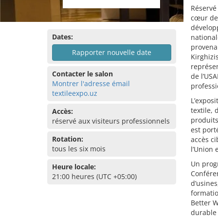
Réservé 
cœur de 
développ
Dates:
national
provenan
Rapporter nouvelle date
Kirghizi
représen
Contacter le salon
de l’USA
Montrer l'adresse émail
professi
textileexpo.uz
L’exposi
textile,
Accès:
produits
réservé aux visiteurs professionnels
est port
Rotation:
accès ci
tous les six mois
l’Union
Un prog
Heure locale:
Conféren
21:00 heures (UTC +05:00)
d’usines
formatio
Better W
durable 