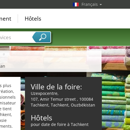
Français
ement
Hôtels
vices
tan
Ville de la foire:
s plus
réation,
Uzexpocentre,
sionnels
107, Amir Temur street , 100084
nisateur
Tachkent, Tachkent, Ouzbékistan
 tient
hkent,
Hôtels
Asie
pour date de foire à Tachkent
ements.