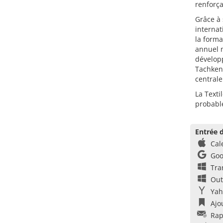
renforça
Grâce à 
internat
la form
annuel m
développ
Tachkent
centrale
La Texti
probabl
Entrée d
Cal
Goo
Tra
Out
Yah
Ajo
Rap