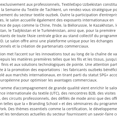
exclusivement aux professionnels, TextileExpo Uzbekistan constitu
la Semaine du Textile de Tachkent, un rendez-vous stratégique po
ement du secteur textile ouzbek. Outre la participation d’entrepri
es, le salon accueille également des exposants internationaux en
ce de pays comme la Chine, l’Inde, la Biélorussie, le Kazakhstan, l
stan, le Tadjikistan et le Turkménistan, ainsi que, pour la première 
tants de toute l’Asie centrale grâce au stand collectif du progra
ID. Le salon offre ainsi une plateforme unique pour les échanges
onnels et la création de partenariats commerciaux.
tion met l’accent sur les innovations tout au long de la chaîne de v
 depuis les matières premières telles que les fils et les tissus, jusqu
 finis et aux solutions technologiques de pointe. Une attention part
ée à la promotion des exportations : les fabricants ouzbeks bénéfic
blé aux marchés internationaux, en tirant parti du statut SPG+ acc
 européenne pour optimiser les avantages commerciaux.
ramme d’accompagnement de grande qualité vient enrichir le salon
ce internationale du textile (UTC), des rencontres B2B, des visites
, des circuits professionnels, des défilés de mode ainsi que des off
n telles que la « Branding School » et des séminaires du program
ork. Des thèmes essentiels comme la certification, le développem
et les tendances actuelles du secteur fournissent un savoir-faire c