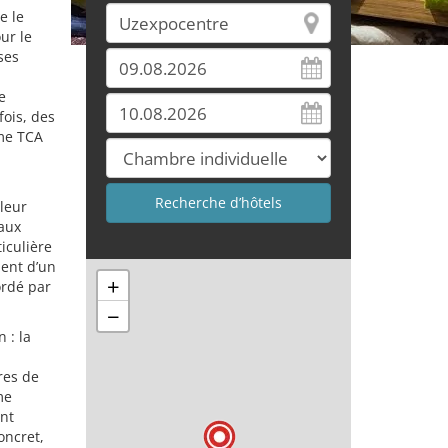
e le
ur le
ses
e
fois, des
mme TCA
aleur
’aux
iculière
ient d’un
+
ordé par
−
 : la
res de
me
ent
oncret,