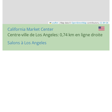
Leaflet
|
Map data ©
OpenStreetMap
contributors,
CC-BY-SA
California Market Center
Centre-ville de Los Angeles: 0,74 km en ligne droite
Salons à Los Angeles