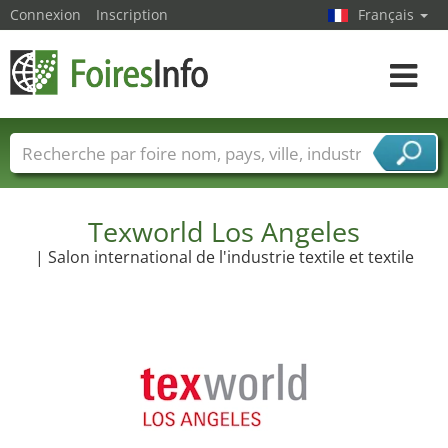
Connexion
Inscription
Français
Toggle
navigat
Foire noms
Pays
Villes
Secteurs de foire
Secteurs du fournisseur de services
Texworld Los Angeles
| Salon international de l'industrie textile et textile