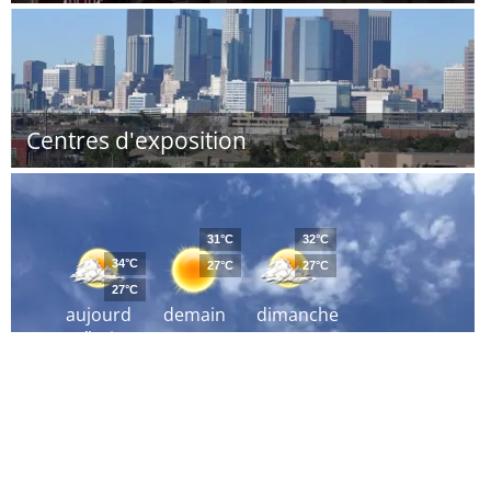
Centres d'exposition
31°C
32°C
34°C
27°C
27°C
27°C
aujourd
demain
dimanche
´hui