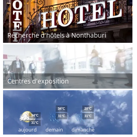
Recherche d'hôtels à Nonthaburi
Centres d'exposition
34°C
28°C
34°C
31°C
31°C
31°C
aujourd
demain
dimanche
´hui