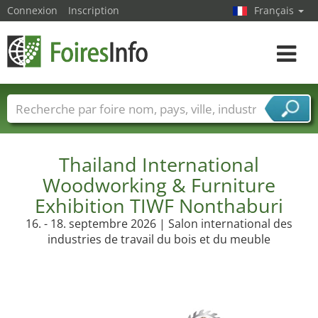
Connexion
Inscription
Français
Toggle
navigat
Foire noms
Pays
Villes
Secteurs de foire
Secteurs du fournisseur de services
Thailand International
Woodworking & Furniture
Exhibition TIWF Nonthaburi
16. - 18. septembre 2026 | Salon international des
industries de travail du bois et du meuble