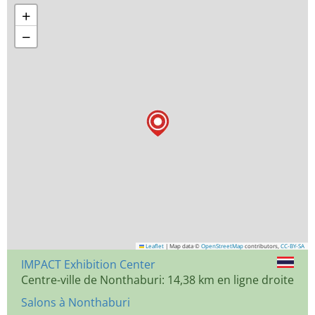
+
−
Leaflet
|
Map data ©
OpenStreetMap
contributors,
CC-BY-SA
IMPACT Exhibition Center
Centre-ville de Nonthaburi: 14,38 km en ligne droite
Salons à Nonthaburi