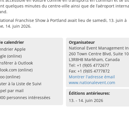
ent accessible en voiture comme en transports en commun et se si
t quelques minutes du centre-ville ainsi que de l’aéroport interna
and.
ational Franchise Show à Portland avait lieu de samedi, 13. juin à
, 14. juin 2026.
e calendrier
Organisateur
National Event Management In
endrier Apple
260 Town Centre Blvd, Suite 1
gle (online)
L3R8H8 Markham, Canada
nsférer à Outlook
Tel: +1 (9)05 4772677
look.com (online)
Fax: +1 (9)05 4777872
oo (online)
Montrer l'adresse émail
www.nationalevent.com
uter à la Liste de Suivi
pel par mail
Éditions antérieures:
000 personnes intéressées
13. - 14. juin 2026