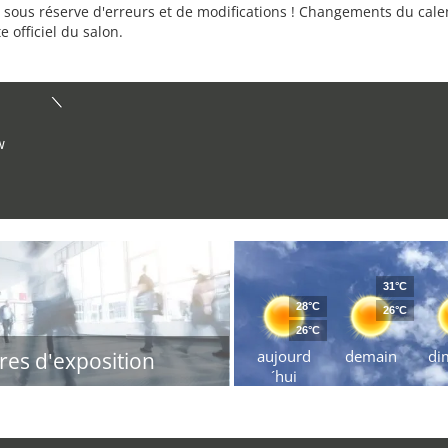
sous réserve d'erreurs et de modifications ! Changements du calend
e officiel du salon.
w
31°C
28°C
26°C
26°C
aujourd
demain
di
res d'exposition
´hui