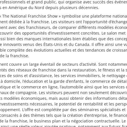
rofessionnels et grand public, qui organise avec succès des évén
es en Amérique du Nord depuis plusieurs décennies.
« The National Franchise Show » symbolise une plateforme nationa
ent dédiée à la franchise. Les visiteurs ont l’opportunité d’échang
ment avec des franchiseurs, de comparer différents modèles écon
couvrir des opportunités d’investissement concrètes. Le salon met
ssi bien des marques internationales bien établies que des conce
e innovants venus des États-Unis et du Canada. Il offre ainsi une v
le complète des évolutions actuelles et des tendances de croissa
e la franchise.
ent couvre un large éventail de secteurs d’activité. Sont notamme
tés des réseaux de franchise dans la restauration, le fitness et la 
ices de soins et d’assistance, les services immobiliers, le nettoyage 
 à domicile, l’éducation et la garde d’enfants, le commerce de détai
atique et le commerce en ligne, l’automobile ainsi que les services
maux de compagnie. Les visiteurs peuvent non seulement découvri
ts modèles économiques, mais aussi obtenir des informations déta
investissements nécessaires, le potentiel de rentabilité et les persp
oppement. L’offre est complétée par des séminaires spécialisés et
 consacrés à des thèmes tels que la création d’entreprise, le finan
 de la franchise, le business plan et la négociation contractuelle. Le
ainsi une réelle valeur ajoutée pratique, notamment aux futurs fr