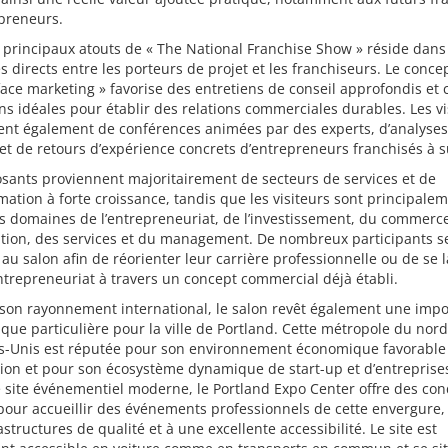
preneurs.
 principaux atouts de « The National Franchise Show » réside dans
 directs entre les porteurs de projet et les franchiseurs. Le conce
face marketing » favorise des entretiens de conseil approfondis et 
ns idéales pour établir des relations commerciales durables. Les vi
ent également de conférences animées par des experts, d’analyses
t de retours d’expérience concrets d’entrepreneurs franchisés à s
sants proviennent majoritairement de secteurs de services et de
tion à forte croissance, tandis que les visiteurs sont principale
s domaines de l’entrepreneuriat, de l’investissement, du commerce
ation, des services et du management. De nombreux participants s
au salon afin de réorienter leur carrière professionnelle ou de se 
ntrepreneuriat à travers un concept commercial déjà établi.
 son rayonnement international, le salon revêt également une imp
ue particulière pour la ville de Portland. Cette métropole du nor
ts-Unis est réputée pour son environnement économique favorable
tion et pour son écosystème dynamique de start-up et d’entreprise
 site événementiel moderne, le Portland Expo Center offre des con
pour accueillir des événements professionnels de cette envergure,
astructures de qualité et à une excellente accessibilité. Le site est