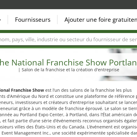
Fournisseurs
Ajouter une foire gratuit
Villes
Secteurs de foire
Secteurs du fournisseur de ser
he National Franchise Show Portla
| Salon de la franchise et la création d'entreprise
ional Franchise Show
est l’un des salons de la franchise les plus
nts d’Amérique du Nord et constitue une plateforme de référence 
neurs, investisseurs et créateurs d’entreprise souhaitant se lance
reneuriat grâce à un modèle de franchise éprouvé. Le salon se tien
nnée au Portland Expo Center, à Portland, dans l’État américain d
, et fait partie d’une série d’événements reconnus organisés égal
sieurs villes des États-Unis et du Canada. L’événement est organis
 Event Management Inc., une société expérimentée spécialisée dan