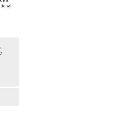
tue à
tional
c.
02