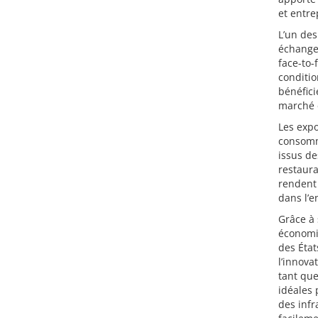
et entre
L’un des
échanges
face-to-
conditio
bénéfici
marché e
Les expo
consomma
issus de
restaur
rendent 
dans l’e
Grâce à
économiq
des Éta
l’innova
tant que
idéales 
des infr