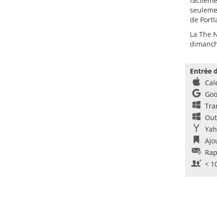
facilem
seulemen
de Portl
La The N
dimanche
Entrée d
Cal
Goo
Tra
Out
Yah
Ajo
Rap
< 1