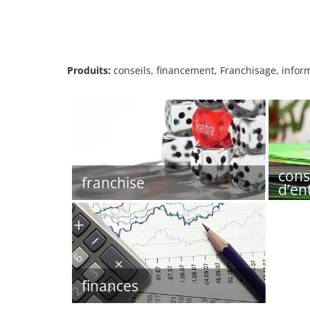
Produits:
conseils, financement, Franchisage, inform
cons
franchise
d’en
finances