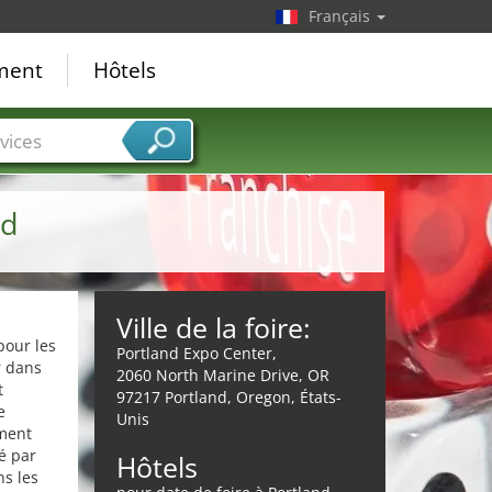
Français
ement
Hôtels
vices
nd
Ville de la foire:
pour les
Portland Expo Center,
r dans
2060 North Marine Drive, OR
t
97217 Portland, Oregon, États-
e
Unis
ement
é par
Hôtels
s les