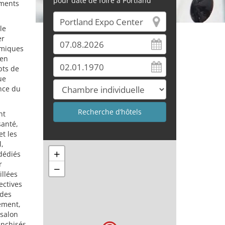
pour date de foire à Portland
ements
le
er
omiques
 en
pts de
ue
nce du
nt
santé,
et les
l,
+
 dédiés
r
−
illées
ectives
 des
cement,
 salon
anchisés