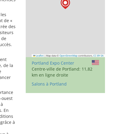
 les
pt de «
crée des
siteurs
 de
uccès.
Leaflet
|
Map data ©
OpenStreetMap
contributors,
CC-BY-SA
ment
Portland Expo Center
, de la
Centre-ville de Portland: 11,82
e
km en ligne droite
lancer
Salons à Portland
ortance
d-ouest
 à
s. En
ditions
 grâce à