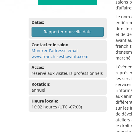
salons p
d’affair
Le nom 
Dates:
entièrem
directe
Rapporter nouvelle date
et de dé
avant au
Contacter le salon
franchis
Montrer l'adresse émail
d’ensemb
www.franchiseshowinfo.com
marché d
L’événem
Accès:
représen
réservé aux visiteurs professionnels
les serv
Rotation:
services
annuel
l’inform
aux ani
Heure locale:
différen
16:02 heures (UTC -07:00)
sur les 
de dével
ateliers
le droit
apporte 