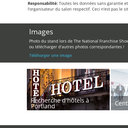
Responsabilité:
Toutes les données sans garantie et 
l’organisateur du salon respectif. Ceci n’est pas le sit
Images
Photo du stand lors de The National Franchise Sho
ou télécharger d'autres photos correspondantes !
Téléharger une image
Recherche d'hôtels à
Cent
Portland