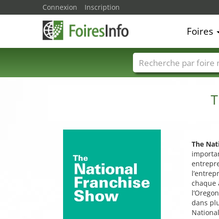
Connexion
Inscription
Foires
Foire noms
Pays
T
The Nat
importa
entrepre
l’entrep
chaque a
l’Oregon
dans plu
National