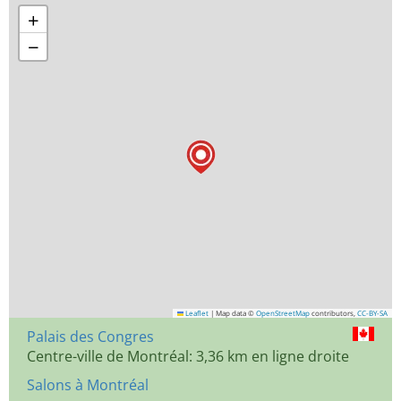
+
−
Leaflet
|
Map data ©
OpenStreetMap
contributors,
CC-BY-SA
Palais des Congres
Centre-ville de Montréal: 3,36 km en ligne droite
Salons à Montréal