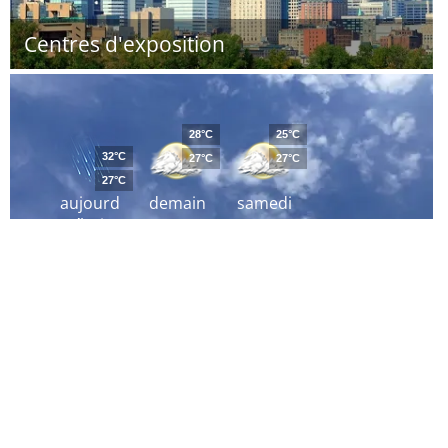
Centres d'exposition
28°C
25°C
32°C
27°C
27°C
27°C
aujourd
demain
samedi
´hui