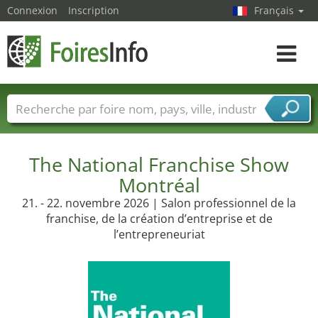
Connexion
Inscription
Français
Toggle
navigat
Foire noms
Pays
Villes
Secteurs de foire
Secteurs du fournisseur de services
The National Franchise Show
Montréal
21. - 22. novembre 2026 | Salon professionnel de la
franchise, de la création d’entreprise et de
l’entrepreneuriat