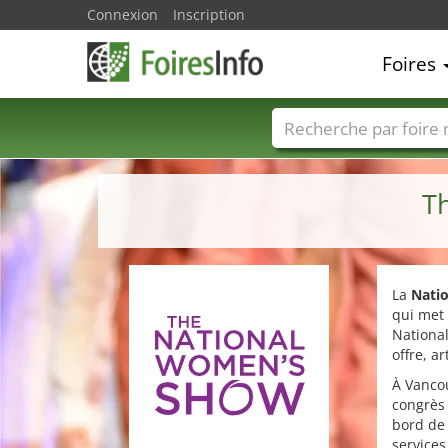
Connexion
Inscription
Foires
Foire noms
Pays
T
La
Nati
qui met 
National
offre, a
À Vancou
congrès
bord de 
services