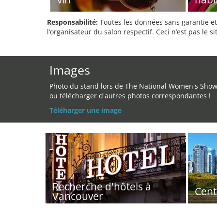
Responsabilité:
Toutes les données sans garantie et 
l’organisateur du salon respectif. Ceci n’est pas le sit
Images
Photo du stand lors de The National Women's Sho
ou télécharger d'autres photos correspondantes !
Téléharger une image
Recherche d'hôtels à
Cent
Vancouver