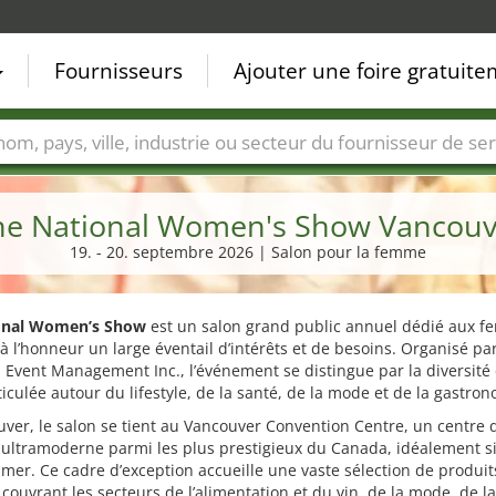
Fournisseurs
Ajouter une foire gratuit
Villes
Secteurs de foire
Secteurs du fournisseur de ser
he National Women's Show Vancouv
19. - 20. septembre 2026 | Salon pour la femme
onal Women’s Show
est un salon grand public annuel dédié aux f
à l’honneur un large éventail d’intérêts et de besoins. Organisé pa
 Event Management Inc., l’événement se distingue par la diversité
rticulée autour du lifestyle, de la santé, de la mode et de la gastron
ver, le salon se tient au Vancouver Convention Centre, un centre 
 ultramoderne parmi les plus prestigieux du Canada, idéalement s
mer. Ce cadre d’exception accueille une vaste sélection de produit
 couvrant les secteurs de l’alimentation et du vin, de la mode, de la