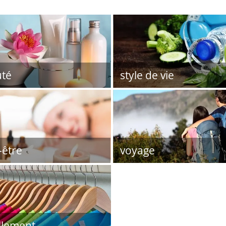
té
style de vie
-être
voyage
llement