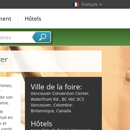
Français
ement
Hôtels
vices
er
Ville de la foire:
emmes,
r
Vancouver Convention Center,
 de son
Waterfront Rd., BC V6C 0C3
omie.
Vancouver, Colombie-
Britannique, Canada
de
itué en
Hôtels
s et
 santé,