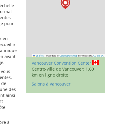
échelle
format
rentes
ge pour
r en
cueillir
itannique
en avant
Leaflet
|
Map data ©
OpenStreetMap
contributors,
CC-BY-SA
gé.
Vancouver Convention Center
Centre-ville de Vancouver: 1,60
-vous
km en ligne droite
entés.
s de
Salons à Vancouver
’une des
nt ainsi
nt
ôte
bre à