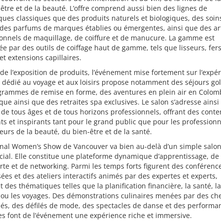
être et de la beauté. L’offre comprend aussi bien des lignes de
ues classiques que des produits naturels et biologiques, des soin
des parfums de marques établies ou émergentes, ainsi que des art
ionnels de maquillage, de coiffure et de manucure. La gamme est
e par des outils de coiffage haut de gamme, tels que lisseurs, fers
et extensions capillaires.
de l’exposition de produits, l’événement mise fortement sur l’expér
 dédié au voyage et aux loisirs propose notamment des séjours gol
grammes de remise en forme, des aventures en plein air en Colom
que ainsi que des retraites spa exclusives. Le salon s’adresse ainsi
e tous âges et de tous horizons professionnels, offrant des cont
ts et inspirants tant pour le grand public que pour les professionn
eurs de la beauté, du bien-être et de la santé.
onal Women’s Show de Vancouver va bien au-delà d’un simple salo
ial. Elle constitue une plateforme dynamique d’apprentissage, de
te et de networking. Parmi les temps forts figurent des conférenc
sées et des ateliers interactifs animés par des expertes et experts,
 des thématiques telles que la planification financière, la santé, la
 ou les voyages. Des démonstrations culinaires menées par des ch
s, des défilés de mode, des spectacles de danse et des performa
s font de l’événement une expérience riche et immersive.