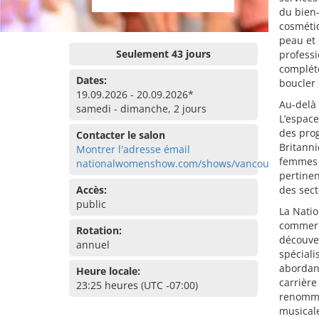
du bien-
cosmétiq
peau et 
Seulement 43 jours
profess
complété
Dates:
boucler 
19.09.2026 - 20.09.2026*
Au-delà 
samedi - dimanche, 2 jours
L’espace
des pro
Contacter le salon
Britanni
Montrer l'adresse émail
femmes d
nationalwomenshow.com/shows/vancouver
pertinen
Accès:
des sect
public
La Nati
commerc
Rotation:
découver
annuel
spéciali
abordant
Heure locale:
carrière
23:25 heures (UTC -07:00)
renommé
musicale