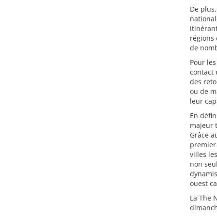
De plus,
national
itinéran
régions 
de nombr
Pour les
contact 
des reto
ou de ma
leur cap
En défin
majeur t
Grâce au
premier 
villes l
non seul
dynamism
ouest c
La The 
dimanch