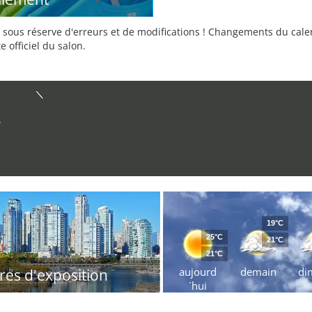
sous réserve d'erreurs et de modifications ! Changements du calend
e officiel du salon.
w
19°C
25°C
21°C
21°C
aujourd
demain
di
res d'exposition
´hui