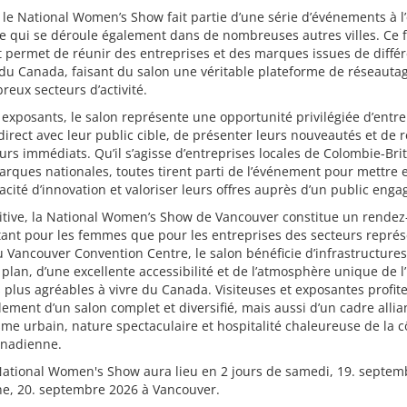
 le National Women’s Show fait partie d’une série d’événements à l’
e qui se déroule également dans de nombreuses autres villes. Ce 
t permet de réunir des entreprises et des marques issues de diffé
du Canada, faisant du salon une véritable plateforme de réseauta
eux secteurs d’activité.
 exposants, le salon représente une opportunité privilégiée d’entre
direct avec leur public cible, de présenter leurs nouveautés et de re
urs immédiats. Qu’il s’agisse d’entreprises locales de Colombie-Br
rques nationales, toutes tirent parti de l’événement pour mettre 
acité d’innovation et valoriser leurs offres auprès d’un public enga
itive, la National Women’s Show de Vancouver constitue un rendez
ant pour les femmes que pour les entreprises des secteurs représ
 Vancouver Convention Centre, le salon bénéficie d’infrastructure
plan, d’une excellente accessibilité et de l’atmosphère unique de l
es plus agréables à vivre du Canada. Visiteuses et exposantes profite
ement d’un salon complet et diversifié, mais aussi d’un cadre allia
e urbain, nature spectaculaire et hospitalité chaleureuse de la c
anadienne.
National Women's Show aura lieu en 2 jours de samedi, 19. septem
e, 20. septembre 2026 à Vancouver.