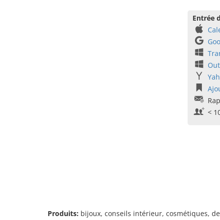
Entrée d
Cal
Goo
Tra
Out
Yah
Ajo
Rap
< 1
Produits:
bijoux, conseils intérieur, cosmétiques, de