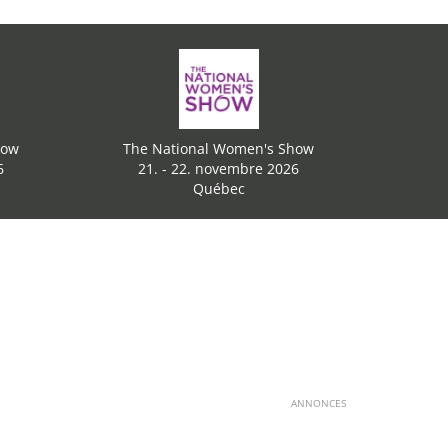
how
The National Women's Show
6
21. - 22. novembre 2026
Québec
ANNONCES