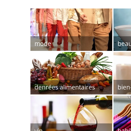
mode
beau
denrées alimentaires
bien
vin
habi