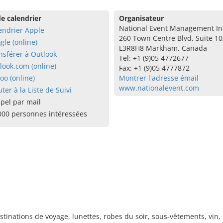
e calendrier
Organisateur
National Event Management In
endrier Apple
260 Town Centre Blvd, Suite 1
gle (online)
L3R8H8 Markham, Canada
nsférer à Outlook
Tel: +1 (9)05 4772677
look.com (online)
Fax: +1 (9)05 4777872
oo (online)
Montrer l'adresse émail
www.nationalevent.com
uter à la Liste de Suivi
pel par mail
000 personnes intéressées
stinations de voyage, lunettes, robes du soir, sous-vêtements, vin,