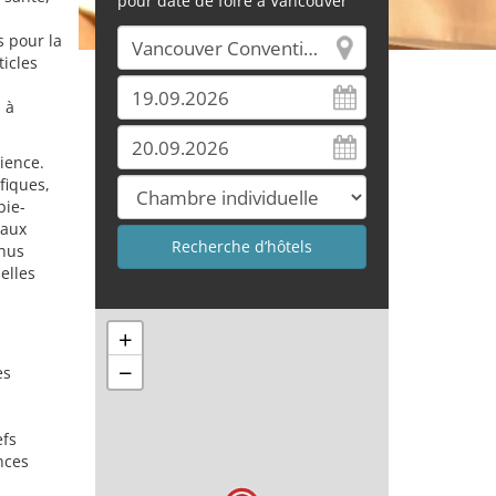
pour date de foire à Vancouver
s pour la
icles
 à
ience.
fiques,
bie-
 aux
enus
elles
n
+
−
es
efs
nces