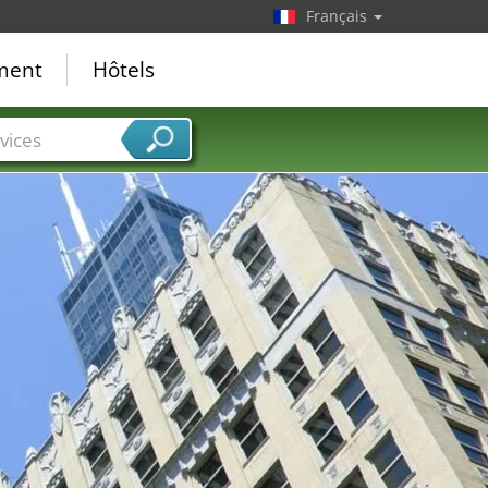
Français
ement
Hôtels
vices