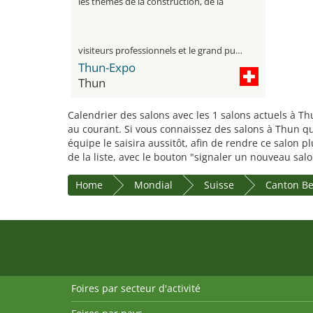
les thèmes de la construction, de la
rénovation et de l'habitat en Thun
visiteurs professionnels et le grand public
Thun-Expo
Thun
Calendrier des salons avec les 1 salons actuels à T
au courant. Si vous connaissez des salons à Thun qui
équipe le saisira aussitôt, afin de rendre ce salon 
de la liste, avec le bouton "signaler un nouveau salo
Home
Mondial
Suisse
Canton B
Foires par secteur d'activité