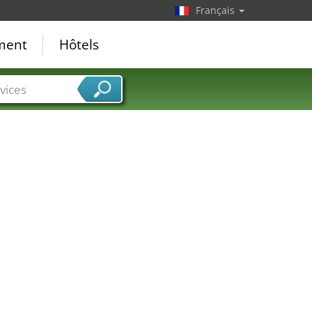
Français
ement
Hôtels
vices