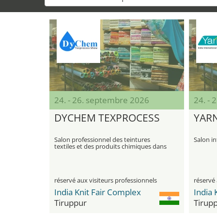
24. - 26. septembre 2026
24. -
DYCHEM TEXPROCESS
YAR
Salon professionnel des teintures
Salon in
textiles et des produits chimiques dans
le domaine des fibres, des tissus et de
l'habillement
réservé aux visiteurs professionnels
réservé 
India Knit Fair Complex
India 
Tiruppur
Tirup