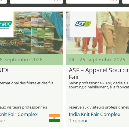
 26. septembre 2026
24. - 26. septembre 2026
NEX
ASF – Apparel Sourci
Fair
ternational des fibres et des fils
Salon professionnel (B2B) dédié au
sourcing d'habillement, à la fabrica
à façon et aux accessoires de mode
aux visiteurs professionnels
réservé aux visiteurs professionnel
Knit Fair Complex
India Knit Fair Complex
pur
Tiruppur