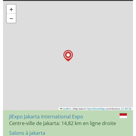
+
−
Leaflet
|
Map data ©
OpenStreetMap
contributors,
CC-BY-SA
JIExpo Jakarta International Expo
Centre-ville de Jakarta: 14,82 km en ligne droite
Salons à Jakarta