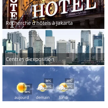
Recherche d'hôtels à Jakarta
Centres d'exposition
34°C
29°C
33°C
30°C
30°C
30°C
aujourd
demain
lundi
´hui