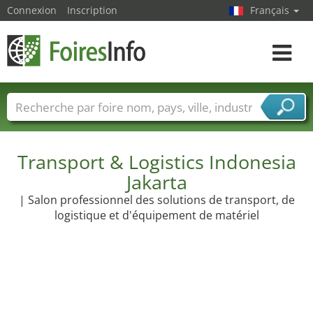
Connexion
Inscription
Français
Toggle
navigat
Foire noms
Pays
Villes
Secteurs de foire
Secteurs du fournisseur de services
Transport & Logistics Indonesia
Jakarta
| Salon professionnel des solutions de transport, de
logistique et d'équipement de matériel